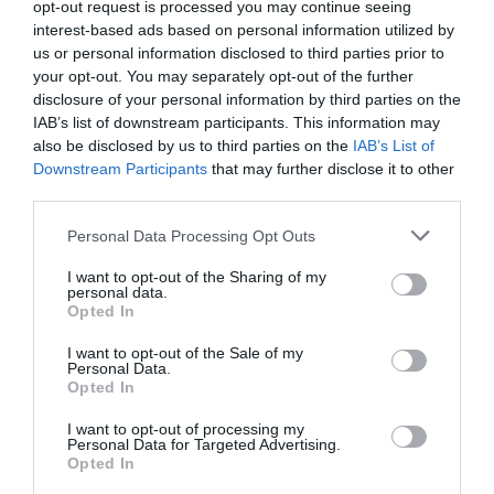
opt-out request is processed you may continue seeing
en Ibiza una familia concentraba el poder
interest-based ads based on personal information utilized by
económico a través de las finanzas.
us or personal information disclosed to third parties prior to
your opt-out. You may separately opt-out of the further
disclosure of your personal information by third parties on the
IAB’s list of downstream participants. This information may
also be disclosed by us to third parties on the
IAB’s List of
Downstream Participants
that may further disclose it to other
third parties.
Personal Data Processing Opt Outs
I want to opt-out of the Sharing of my
personal data.
Opted In
I want to opt-out of the Sale of my
Personal Data.
Opted In
Uno de los hoteles més famosos de Ibiza | iStock
I want to opt-out of processing my
Personal Data for Targeted Advertising.
Opted In
Dos situaciones que, cuando llegó el boom