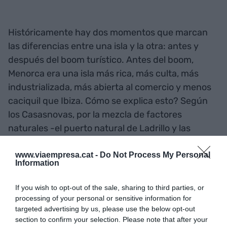
Históricamente hay dos momentos que marcan
las diferencias entre una isla y la otra: antes y
después del boom turístico. Antes del boom,
Menorca era una isla más rica, más culta, más
industrializada, más abierta al comercio y menos
caciquil que Ibiza. Cómo se explica esto? Según
los Casasnovas, por la mezcla de factores
naturales -el puerto natural de Ladrillo y las
salinas ibicencas-, la orografía -plana en Menorca,
abrupta en Ibiza-, y las pautas culturales de
www.viaempresa.cat -
Do Not Process My Personal
Information
herencia de la tierra -tendentes a la
concentración en Menorca y a la división en
If you wish to opt-out of the sale, sharing to third parties, or
Ibiza-. Todo esto provocó que si en Menorcahabía
processing of your personal or sensitive information for
varios agentes económicos como propietarios
targeted advertising by us, please use the below opt-out
section to confirm your selection. Please note that after your
agrícolas y urbanos, industriales y comerciantes,