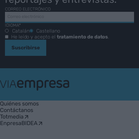
CORREO ELECTRÓNICO
IDIOMA*
Catalán
Castellano
He leído y acepto el
tratamiento de datos
.
Suscribirse
VIA
Empresa
Quiénes somos
Contáctanos
Totmedia
EnpresaBIDEA