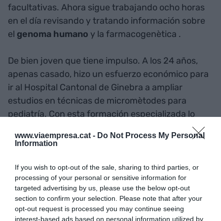
facultativas. Ahora sigue trabajando ocho horas
en el día revisando y tratando información sobre
el
genoma humano
y la farmacogenètica
.
De bien joven que tiene impulso. A los 24 años,
apenas casado, hizo un esfuerzo económico para
ir al Hospital Cantonal de Ginebra
a ampliar
estudios en técnicas de micromètodes para
pediatría. Con esta formación especializada lo
ficharon a la
Teknon
. Fue pionero aquí al evitar
www.viaempresa.cat -
Do Not Process My Personal
pinchar los bebés a la jugular para hacer un
Information
análisis. Lo explicó a la revista del Colegio de
Farmacéuticos de Barcelona cuando le fue
If you wish to opt-out of the sale, sharing to third parties, or
processing of your personal or sensitive information for
otorgada la Cruz de Sant Jordi.
targeted advertising by us, please use the below opt-out
section to confirm your selection. Please note that after your
Al frente de la actividad
farmacéutica
opt-out request is processed you may continue seeing
interest-based ads based on personal information utilized by
catalanahabido siempre personalidades con