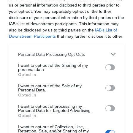
us or personal information disclosed to third parties prior to
empujón y tenacidad. Trabajan con una
your opt-out. You may separately opt-out of the further
dimensión también transversal, dirigiendo sus
disclosure of your personal information by third parties on the
energías hacia iniciativas culturales y científicas.
IAB’s list of downstream participants. This information may
also be disclosed by us to third parties on the
IAB’s List of
Lo hacen tanto si están al frente de compañías,
Downstream Participants
that may further disclose it to other
como si han pasado el relevo de la gestión
third parties.
empresarial a personas más jóvenes.
Antoni Vila
Personal Data Processing Opt Outs
Casas
, 83 años, mecenas de arte, vela día a día su
Fundación en las sedes de Barcelona (Can
I want to opt-out of the Sharing of my
personal data.
Framis), Torroella de Montgrí (Palau Solterra) y
Opted In
Palafrugell.
Jorge Gallardo
, 72 años, explicó esta
I want to opt-out of the Sale of my
semana que el grupo que preside, el
Almirante
,
Personal Data.
Opted In
invirtió 160 millones de euros el año pasado en R
D.
Antoni Esteve
, 55 años, lidera acciones
I want to opt-out of processing my
Personal Data for Targeted Advertising.
sociales transversales a la Fundación Dr. Antoni
Opted In
Esteve y a la Fundación Catalana para la
I want to opt-out of Collection, Use,
Investigación y la Innovación. Esteve promueve el
Retention, Sale, and/or Sharing of my