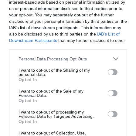
interest-based ads based on personal information utilized by
2016, el actor sigue siendo un apasionado del vino
us or personal information disclosed to third parties prior to
y se implica en la producción de las 13 variedades
your opt-out. You may separately opt-out of the further
de vinos tintos, rosados y blancos de su empresa.
disclosure of your personal information by third parties on the
Un catálogo de productos que se mueven entre
IAB’s list of downstream participants. This information may
also be disclosed by us to third parties on the
IAB’s List of
los 10 y los 25 euros y que cuentan con el aval de
Downstream Participants
that may further disclose it to other
un auténtico buen vivant.
third parties.
Personal Data Processing Opt Outs
Casa Bianchi, Leo Messi
I want to opt-out of the Sharing of my
personal data.
La relación de Leo
Messi
con el vino no es la
Opted In
misma que la de su compañero
Andrés Iniesta
.
I want to opt-out of the Sale of my
Mientras el manchego es un auténtico
Personal Data.
Opted In
apasionado del producto, Messi forma parte de la
industria vitivinícola por motivos solidarios.
I want to opt-out of processing my
Personal Data for Targeted Advertising.
Opted In
La Fundación Leo Messi y la prestigiosa bodega
I want to opt-out of Collection, Use,