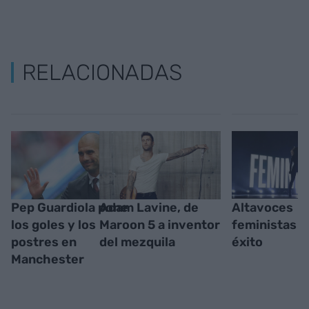
RELACIONADAS
Pep Guardiola pone
Adam Lavine, de
Altavoces
los goles y los
Maroon 5 a inventor
feministas d
postres en
del mezquila
éxito
Manchester