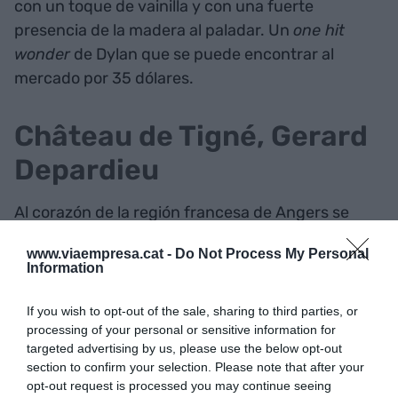
con un toque de vainilla y con una fuerte
presencia de la madera al paladar. Un
one hit
wonder
de Dylan que se puede encontrar al
mercado por 35 dólares.
Château de Tigné, Gerard
Depardieu
Al corazón de la región francesa de Angers se
encuentra el histórico Château de Tigné. Un
www.viaempresa.cat -
Do Not Process My Personal
castillo con más de 100 hectáreas de territorio
Information
destinadas a la producción del vino y que, desde
el 1989, es propiedad del actor francés
Gerard
If you wish to opt-out of the sale, sharing to third parties, or
processing of your personal or sensitive information for
Depardieu
.
targeted advertising by us, please use the below opt-out
section to confirm your selection. Please note that after your
A pesar de no probar una gota de alcohol desde el
opt-out request is processed you may continue seeing