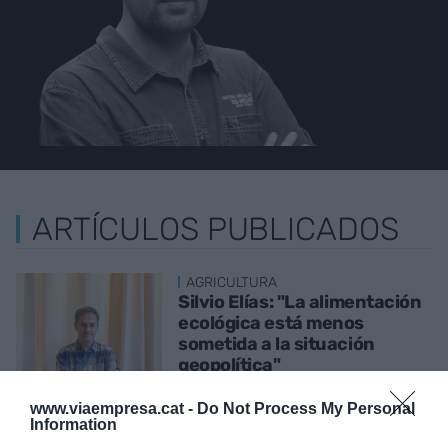
ARTÍCULOS PUBLICADOS
AGRICULTURA
Silvio Elías: "La alimentación
ecológica está menos
sometida a la situación
geopolítica"
4 de octubre de 2022
www.viaempresa.cat -
Do Not Process My Personal
Information