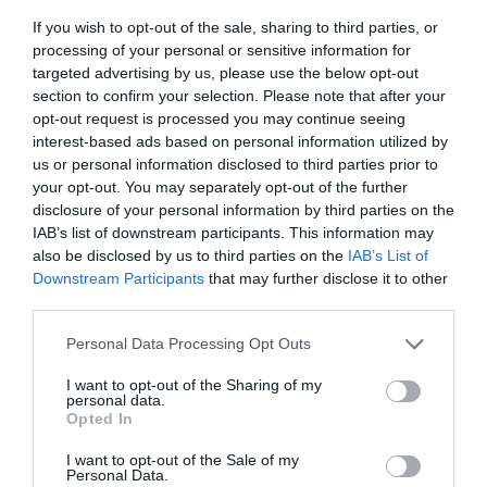
If you wish to opt-out of the sale, sharing to third parties, or
EMPRESA
processing of your personal or sensitive information for
Plusfresc impulsa su
targeted advertising by us, please use the below opt-out
expansión con una inversión
section to confirm your selection. Please note that after your
de 15 MEUR
opt-out request is processed you may continue seeing
28 de septiembre de 2022
interest-based ads based on personal information utilized by
us or personal information disclosed to third parties prior to
your opt-out. You may separately opt-out of the further
EMPRESA
disclosure of your personal information by third parties on the
Los tiros empresariales de
IAB’s list of downstream participants. This information may
Pau Gasol fuera de la pista
also be disclosed by us to third parties on the
IAB’s List of
28 de septiembre de 2022
Downstream Participants
that may further disclose it to other
third parties.
Personal Data Processing Opt Outs
Anterior
1
…
34
35
36
37
38
Siguiente
I want to opt-out of the Sharing of my
personal data.
Opted In
I want to opt-out of the Sale of my
Personal Data.