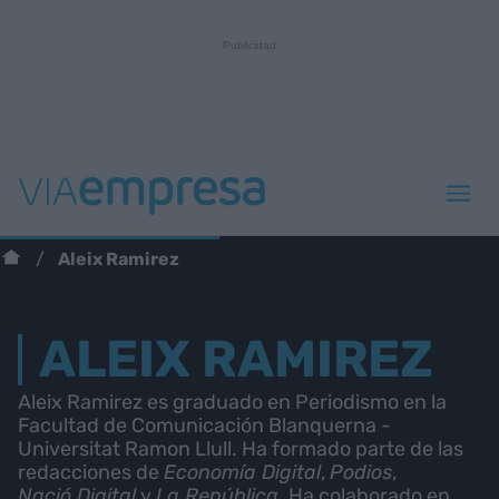
Aleix Ramirez
ALEIX RAMIREZ
Aleix Ramirez es graduado en Periodismo en la
Facultad de Comunicación Blanquerna -
Universitat Ramon Llull. Ha formado parte de las
redacciones de
Economía Digital
,
Podios
,
Nació Digital
y
La República
. Ha colaborado en