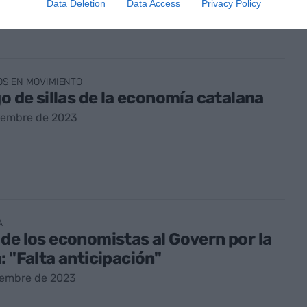
Data Deletion
Data Access
Privacy Policy
OS EN MOVIMIENTO
go de sillas de la economía catalana
ciembre de 2023
A
de los economistas al Govern por la
: "Falta anticipación"
iembre de 2023