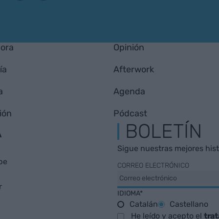
hora
Opinión
ía
Afterwork
a
Agenda
ión
Pódcast
A
BOLETÍN
Sigue nuestras mejores histo
be
CORREO ELECTRÓNICO
r
IDIOMA*
Catalán
Castellano
He leído y acepto el
tra