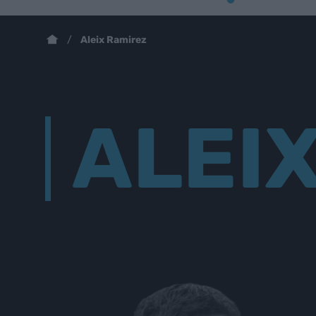
Aleix Ramirez
ALEI