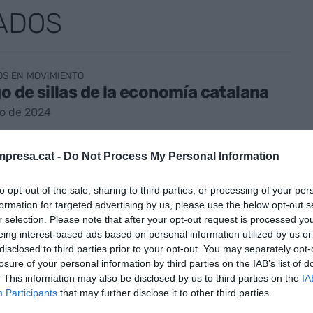
ADOS
OS EN MOVIMIENTO
go de sillas de la economía catalana
ro de 2024
presa.cat -
Do Not Process My Personal Information
to opt-out of the sale, sharing to third parties, or processing of your per
formation for targeted advertising by us, please use the below opt-out s
r selection. Please note that after your opt-out request is processed y
A
iación, una relación de amor-odio
eing interest-based ads based on personal information utilized by us or
disclosed to third parties prior to your opt-out. You may separately opt-
la política y el ámbito técnico
losure of your personal information by third parties on the IAB’s list of
ro de 2024
. This information may also be disclosed by us to third parties on the
IA
Participants
that may further disclose it to other third parties.