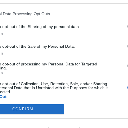
l Data Processing Opt Outs
o opt-out of the Sharing of my personal data.
OS EN MOVIMIENTO
In
go de sillas de la economía catalana
ciembre de 2023
o opt-out of the Sale of my Personal Data.
In
to opt-out of processing my Personal Data for Targeted
ing.
In
o opt-out of Collection, Use, Retention, Sale, and/or Sharing
ersonal Data that Is Unrelated with the Purposes for which it
lected.
Drinks, la empresa que quiere poner
Out
 reinado del alcohol
CONFIRM
ciembre de 2023