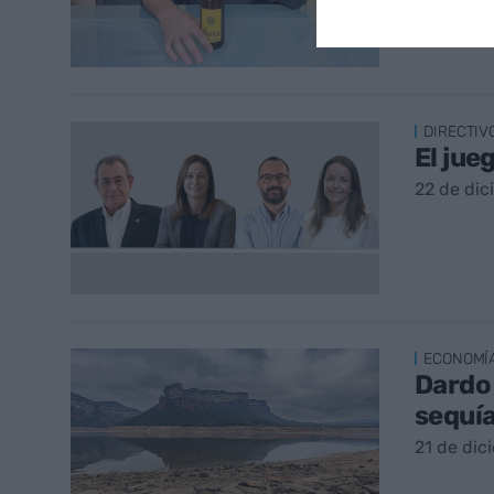
DIRECTIV
El jue
22 de di
ECONOMÍ
Dardo 
sequía
21 de dic