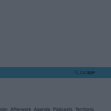
CAT
ESP
nión
Afterwork
Agenda
Pódcasts
Territorio