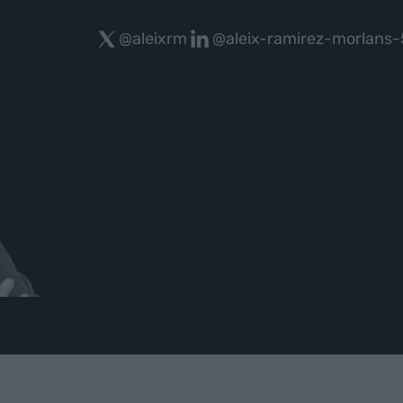
@aleixrm
@aleix-ramirez-morlans