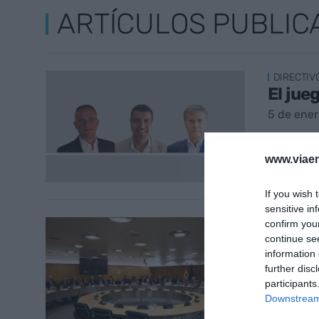
ARTÍCULOS PUBLIC
DIRECTIV
El jue
5 de ene
www.viaem
If you wish 
sensitive in
confirm you
ECONOMÍ
Financ
continue se
information 
entre 
further disc
4 de ene
participants
Downstream 