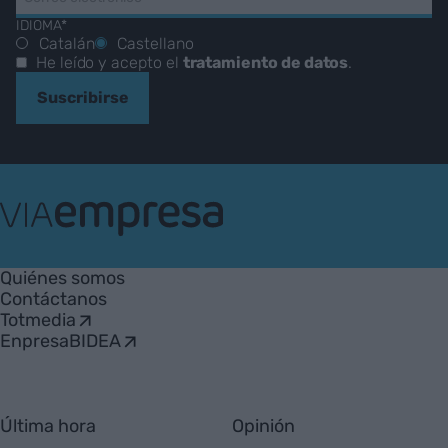
IDIOMA*
Catalán
Castellano
He leído y acepto el
tratamiento de datos
.
Suscribirse
VIA
Empresa
Quiénes somos
Contáctanos
Totmedia
EnpresaBIDEA
Última hora
Opinión