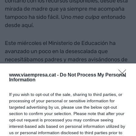
contarlo con los recursos disponibles, desde esta
mirada de madre que ya siempre me acompaña
tampoco ha sido fácil. Uno
mea culpa
entonado
desde aquí.
Este miércoles el Ministerio de Educación ha
avanzado un poco en la desescalada que
necesitábamos padres y madres avisándonos de
que los niños podrán volver al colegio
www.viaempresa.cat -
Do Not Process My Personal
presencialmente, que las aulas tendrán que
Information
disminuir ratios y que los más pequeños podrán
conformarse en tribu y sentarse juntos, sin
If you wish to opt-out of the sale, sharing to third parties, or
mantener
'el espacio de tranquilidad' del que os
processing of your personal or sensitive information for
targeted advertising by us, please use the below opt-out
hablaba la semana pasada
. Resulta ahora que el
section to confirm your selection. Please note that after your
coronavirus tiene que llevar a menos niños a las
opt-out request is processed you may continue seeing
aulas como hace tiempo piden los docentes y
interest-based ads based on personal information utilized by
comportarse como la sociedad ha vivido siempre:
us or personal information disclosed to third parties prior to