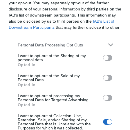
your opt-out. You may separately opt-out of the further
en grupo. Desconozco cómo será el retorno
disclosure of your personal information by third parties on the
realmente porque en un día cambian
IAB’s list of downstream participants. This information may
drásticamente las cosas de color y de forma,
also be disclosed by us to third parties on the
IAB’s List of
Downstream Participants
that may further disclose it to other
pero septiembre se divisa, al menos para
third parties.
nosotros, algo más esperanzador. Y ya tocaba.
Personal Data Processing Opt Outs
La lectura que hemos hecho de todo esto es muy
I want to opt-out of the Sharing of my
personal data.
fácil: si los padres y madres podemos
Opted In
trabajar también fuera de casa (las horas que
I want to opt-out of the Sale of my
necesitamos y no la eternidad), producimos
Personal Data.
bienes y servicios al mismo tiempo que nos
Opted In
formamos como personas y crecemos como
I want to opt-out of processing my
Personal Data for Targeted Advertising.
profesionales, seamos periodistas, camareros o
Opted In
astronautas. Y si nosotros trabajamos, la
Seguridad Social se enriquece, la empresa sigue
I want to opt-out of Collection, Use,
Retention, Sale, and/or Sharing of my
produciendo, el sistema se mantiene vivo... y es
Personal Data that Is Unrelated with the
Purposes for which it was collected.