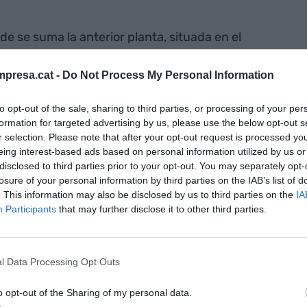
e se suma la anterior planta, situada en el
obre una superficie de 4.000 m2 y, en el plan
iones en Asia y oficina comercial en los EE.UU..
presa.cat -
Do Not Process My Personal Information
n más de 35 países y las exportaciones suponen el
to opt-out of the sale, sharing to third parties, or processing of your per
formation for targeted advertising by us, please use the below opt-out s
r selection. Please note that after your opt-out request is processed y
 EBIR ha celebrado un acto multitudinario en el
eing interest-based ads based on personal information utilized by us or
disclosed to third parties prior to your opt-out. You may separately opt-
é Ribé
, ha destacado la evolución continua que
losure of your personal information by third parties on the IAB’s list of
 largo de estos años y que les ha permitido
. This information may also be disclosed by us to third parties on the
IA
para desarrollar sus actuales fortalezas. Por otro
Participants
that may further disclose it to other third parties.
do de especialización y el carácter innovador de la
ento propio de I+D+i y fue pionera en la
 en iluminación de baño.
l Data Processing Opt Outs
o opt-out of the Sharing of my personal data.