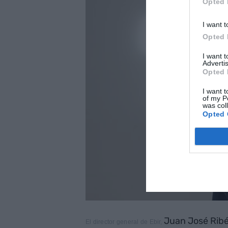
Opted 
I want t
Opted 
I want 
Advertis
Opted 
I want t
of my P
was col
Opted 
Juan José Rib
El director general de Ebir,