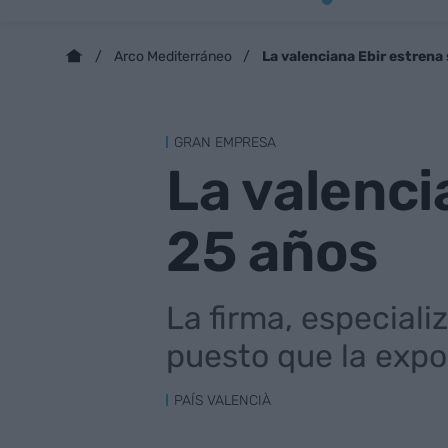
La valenciana Ebir estrena
Arco Mediterráneo
GRAN EMPRESA
La valenci
25 años
La firma, especiali
puesto que la expo
PAÍS VALENCIÀ