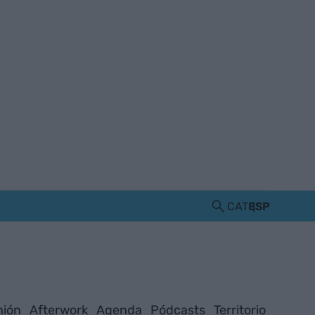
CAT
ESP
nión
Afterwork
Agenda
Pódcasts
Territorio