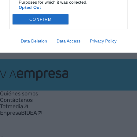
Purposes for which it was collected.
Opted Out
Anterior
1
2
3
4
5
…
79
Siguiente
CONFIRM
Data Deletion
Data Access
Privacy Policy
VIA
Empresa
Quiénes somos
Contáctanos
Totmedia
EnpresaBIDEA