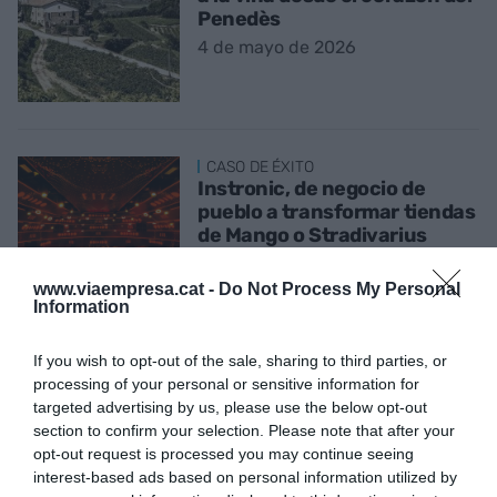
Penedès
4 de mayo de 2026
CASO DE ÉXITO
Instronic, de negocio de
pueblo a transformar tiendas
de Mango o Stradivarius
27 de abril de 2026
www.viaempresa.cat -
Do Not Process My Personal
Information
If you wish to opt-out of the sale, sharing to third parties, or
CASO DE ÉXITO
processing of your personal or sensitive information for
Doga, los limpiaparabrisas
targeted advertising by us, please use the below opt-out
catalanes de Bugatti o John
section to confirm your selection. Please note that after your
Deere
opt-out request is processed you may continue seeing
interest-based ads based on personal information utilized by
20 de abril de 2026