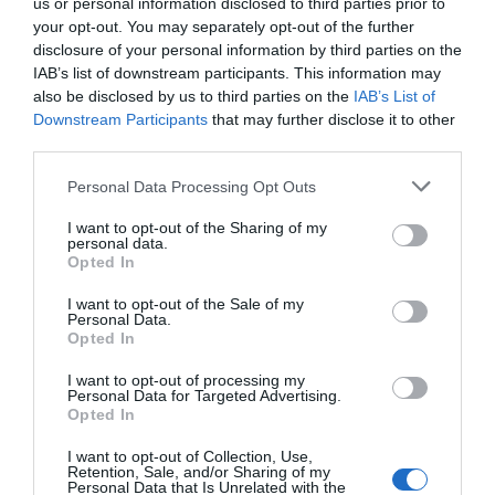
us or personal information disclosed to third parties prior to
your opt-out. You may separately opt-out of the further
disclosure of your personal information by third parties on the
IAB’s list of downstream participants. This information may
also be disclosed by us to third parties on the
IAB’s List of
CASO DE ÉXITO
Downstream Participants
that may further disclose it to other
Good Bio, el zumo catalán
third parties.
que quiere llevar la manzana
de Lleida al máximo nivel
Personal Data Processing Opt Outs
13 de abril de 2026
I want to opt-out of the Sharing of my
personal data.
Opted In
I want to opt-out of the Sale of my
CASO DE ÉXITO
Personal Data.
Intermezzo, la textil catalana
Opted In
que vende su ropa de danza a
I want to opt-out of processing my
medio mundo
Personal Data for Targeted Advertising.
6 de abril de 2026
Opted In
I want to opt-out of Collection, Use,
Retention, Sale, and/or Sharing of my
Personal Data that Is Unrelated with the