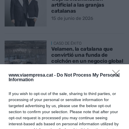
artificial a las granjas
catalanas
15 de junio de 2026
CASO DE ÉXITO
Velamen, la catalana que
convirtió una funda de
colchón en un negocio global
8 de junio de 2026
www.viaempresa.cat -
Do Not Process My Personal
Information
If you wish to opt-out of the sale, sharing to third parties, or
CASO DE ÉXITO
processing of your personal or sensitive information for
Ratafia Bosch, 134 años
targeted advertising by us, please use the below opt-out
preservando el secreto de
section to confirm your selection. Please note that after your
uno de los grandes licores
opt-out request is processed you may continue seeing
catalanes
interest-based ads based on personal information utilized by