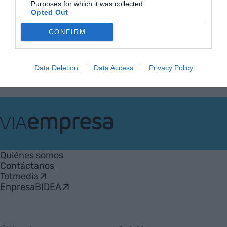
Purposes for which it was collected.
Opted Out
Anterior
1
2
3
4
5
…
79
Siguiente
CONFIRM
Data Deletion
Data Access
Privacy Policy
VIA
Empresa
Quiénes somos
Contáctanos
Totmedia
EnpresaBIDEA