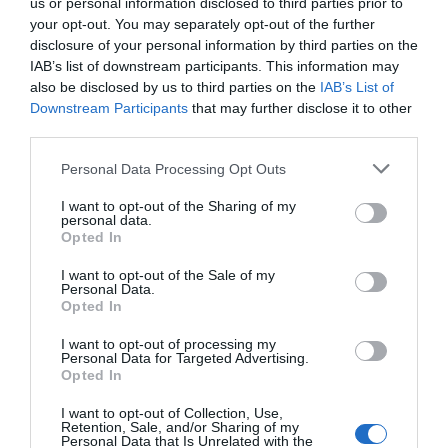
us or personal information disclosed to third parties prior to
1 de junio de 2026
your opt-out. You may separately opt-out of the further
disclosure of your personal information by third parties on the
IAB’s list of downstream participants. This information may
also be disclosed by us to third parties on the
IAB’s List of
CASO DE ÉXITO
Downstream Participants
that may further disclose it to other
TDF, la pyme catalana que
third parties.
mueve fluidos industriales
por todo el mundo
Personal Data Processing Opt Outs
25 de mayo de 2026
I want to opt-out of the Sharing of my
personal data.
Opted In
I want to opt-out of the Sale of my
CASO DE ÉXITO
Personal Data.
Isdin, la protección catalana
Opted In
contra el sol que llega a
I want to opt-out of processing my
medio mundo
Personal Data for Targeted Advertising.
18 de mayo de 2026
Opted In
I want to opt-out of Collection, Use,
Retention, Sale, and/or Sharing of my
Personal Data that Is Unrelated with the