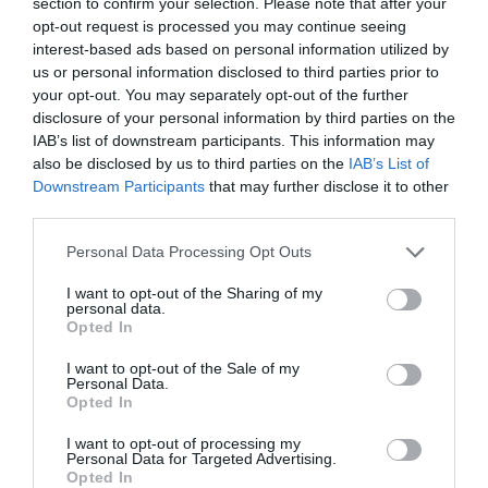
section to confirm your selection. Please note that after your
Noguera, representa el 40% de la producción total
opt-out request is processed you may continue seeing
de cereales en Catalunya.
interest-based ads based on personal information utilized by
us or personal information disclosed to third parties prior to
your opt-out. You may separately opt-out of the further
En el último lugar, el pescado y el marisco
disclosure of your personal information by third parties on the
catalanes representan el 2,5% de las salidas y el
IAB’s list of downstream participants. This information may
0,9% del volumen del negocio global de la
also be disclosed by us to third parties on the
IAB’s List of
Downstream Participants
that may further disclose it to other
industria alimentaria.
third parties.
La exportación gourmet
Personal Data Processing Opt Outs
I want to opt-out of the Sharing of my
Si se agrupan todos los productos gourmets de la
personal data.
Opted In
industria alimentaria catalana, en verdad
acontecen el segundo grupo de alimentos más
I want to opt-out of the Sale of my
Personal Data.
exportados. Son los denominados
Fine Food,
Opted In
alimentos exclusivos y de alta calidad, que
I want to opt-out of processing my
representan el 28% de las exportaciones
Personal Data for Targeted Advertising.
Opted In
agroalimentarias catalanas (3.610 millones de