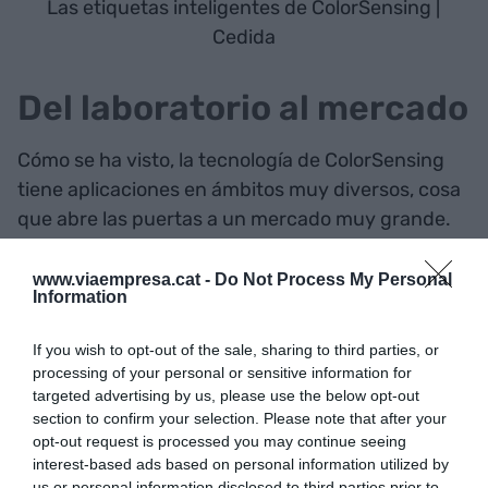
Las etiquetas inteligentes de ColorSensing |
Cedida
Del laboratorio al mercado
Cómo se ha visto, la tecnología de ColorSensing
tiene aplicaciones en ámbitos muy diversos, cosa
que abre las puertas a un mercado muy grande.
Ahora bien, la startup no ha nacido con una idea
de negocio, sino que proviene de un desarrollo
www.viaempresa.cat -
Do Not Process My Personal
Information
científico en el marco universitario. El grupo de
investigación de la UB a partir del cual ha surgido
If you wish to opt-out of the sale, sharing to third parties, or
ColorSensing se dedica a desarrollar sensores
processing of your personal or sensitive information for
para gas más fiables y más económicos que los
targeted advertising by us, please use the below opt-out
section to confirm your selection. Please note that after your
actuales. Pero en lugar de hacerlo con
opt-out request is processed you may continue seeing
electrónica, como es habitual, lo hacen con
interest-based ads based on personal information utilized by
colorimetría. "Así, damos una nueva visión a
us or personal information disclosed to third parties prior to