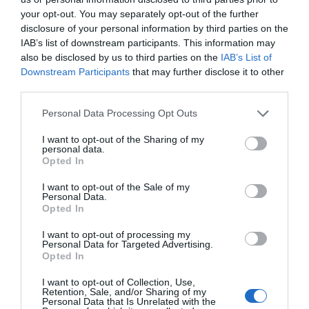
your opt-out. You may separately opt-out of the further
través de la cuantificación de esta colorimetría
disclosure of your personal information by third parties on the
con las imágenes y permitimos que con un móvil
IAB’s list of downstream participants. This information may
se puedan medir diferentes aspectos de los
also be disclosed by us to third parties on the
IAB’s List of
colores", explica Martín.
Downstream Participants
that may further disclose it to other
third parties.
El equipo de investigación de la UB trae ya
Personal Data Processing Opt Outs
algunos años trabajando en esta tecnología, pero
I want to opt-out of the Sharing of my
fue a partir de febrero del 2017 cuando se empezó
personal data.
Opted In
a explorar más la parte de las aplicaciones
comerciales. La empresa, fundada por
Daniel
I want to opt-out of the Sale of my
Personal Data.
Prades
y María Eugenia Martín, está constituida
Opted In
desde medios del 2018.
I want to opt-out of processing my
Personal Data for Targeted Advertising.
Opted In
Actualmente, la espín
off
de la UB todavía está
desarrollando la tecnología, a pesar de que la
I want to opt-out of Collection, Use,
Retention, Sale, and/or Sharing of my
parte de software
se encuentra bastante avance.
Personal Data that Is Unrelated with the