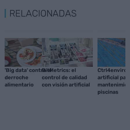
RELACIONADAS
'Big data' contra el
BitMetrics: el
Ctrl4enviro,
derroche
control de calidad
artificial par
alimentario
con visión artificial
mantenimien
piscinas