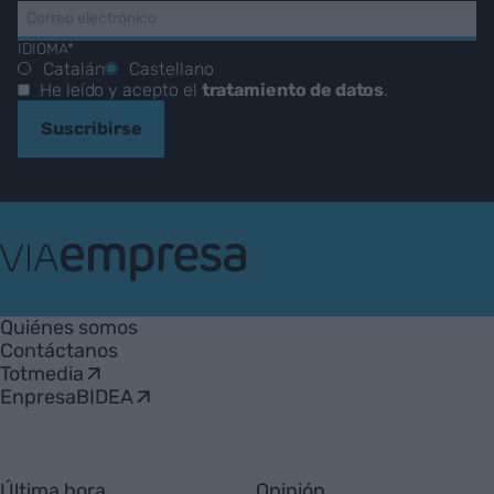
IDIOMA*
Catalán
Castellano
He leído y acepto el
tratamiento de datos
.
Suscribirse
VIA
Empresa
Quiénes somos
Contáctanos
Totmedia
EnpresaBIDEA
Última hora
Opinión