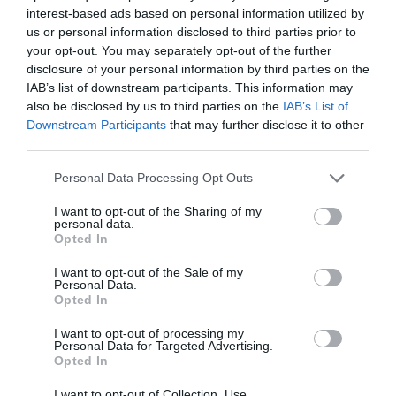
necesitan que sean: ambiciosas, inclusivas,
interest-based ads based on personal information utilized by
medibles y eficaces. De este modo, los
us or personal information disclosed to third parties prior to
ciudadanos pueden satisfacer todas las
your opt-out. You may separately opt-out of the further
disclosure of your personal information by third parties on the
necesidades: trabajo, vivienda, comercio, sanidad,
IAB’s list of downstream participants. This information may
educación y ocio, en 15 minutos de radio,
also be disclosed by us to third parties on the
IAB’s List of
reduciendo sus emisiones de CO₂. Por eso, se
Downstream Participants
that may further disclose it to other
abren nuevos espacios en las ciudades evitando
third parties.
la creación de puntos céntricos que aglutinen
Personal Data Processing Opt Outs
todos los recursos.
I want to opt-out of the Sharing of my
personal data.
Opted In
Añadir
VIA Empresa
como fuente preferida
de Google de forma gratuita
I want to opt-out of the Sale of my
Personal Data.
Mantente informado con las últimas noticias de
Opted In
actualidad
ACTIVAR AHORA
I want to opt-out of processing my
Personal Data for Targeted Advertising.
Opted In
I want to opt-out of Collection, Use,