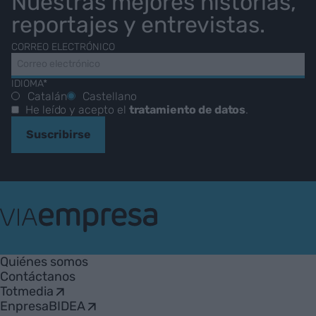
Nuestras mejores historias,
reportajes y entrevistas.
CORREO ELECTRÓNICO
IDIOMA*
Catalán
Castellano
He leído y acepto el
tratamiento de datos
.
Suscribirse
VIA
Empresa
Quiénes somos
Contáctanos
Totmedia
EnpresaBIDEA