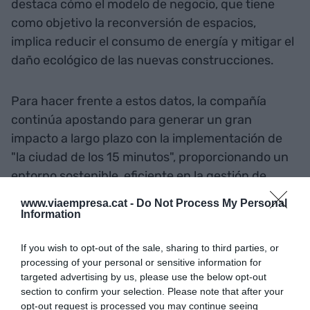
destaca cómo el modelo de negocio, que tiene
como objetivo la reconversión de espacios,
implica reducir el consumo de energía y mitigar el
daño ecológico de las nuevas construcciones.
Para hacer frente a estos datos, la compañía
continúa apostando para generar un gran
impacto a largo plazo con la implementación de
"la ciudad de los 15 minutos", proporcionando un
entorno sostenible, eficiente en la gestión de
recursos y la producción de residuos.
www.viaempresa.cat -
Do Not Process My Personal
Information
La ciudad de 15 minutos es el nuevo modelo de
If you wish to opt-out of the sale, sharing to third parties, or
ciudad basado en estrategias circulares y
processing of your personal or sensitive information for
diseñado para ayudar que las transformaciones
targeted advertising by us, please use the below opt-out
urbanas sean aquello que los ciudadanos
section to confirm your selection. Please note that after your
opt-out request is processed you may continue seeing