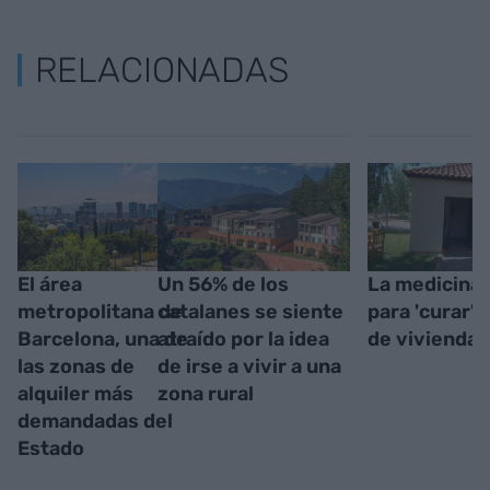
RELACIONADAS
El área
Un 56% de los
La medicina 
metropolitana de
catalanes se siente
para 'curar' l
Barcelona, una de
atraído por la idea
de vivienda
las zonas de
de irse a vivir a una
alquiler más
zona rural
demandadas del
Estado