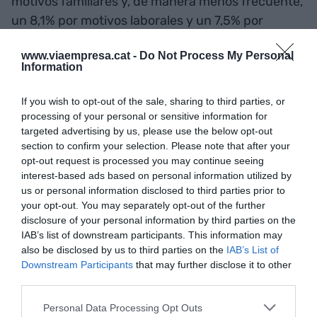
motivos familiares y, de manera menos frecuente,
un 8,1% por motivos laborales y un 7,5% por
motivos económicos o forzados relacionados con
www.viaempresa.cat -
Do Not Process My Personal
la vivienda.
Information
Las migraciones desde el
If you wish to opt-out of the sale, sharing to third parties, or
processing of your personal or sensitive information for
mundo rural son más
targeted advertising by us, please use the below opt-out
section to confirm your selection. Please note that after your
equilibradas
opt-out request is processed you may continue seeing
interest-based ads based on personal information utilized by
Los tránsitos no son proporcionales a la inversa.
us or personal information disclosed to third parties prior to
your opt-out. You may separately opt-out of the further
La gente que vive en el campo y decide cambiar
disclosure of your personal information by third parties on the
de domicilio lo hace de una manera más
IAB’s list of downstream participants. This information may
equilibrada
. Según el estudio, el 32,9% del total
also be disclosed by us to third parties on the
IAB’s List of
Downstream Participants
that may further disclose it to other
de personas que marchan del mundo rural se
third parties.
mueven a grandes ciudades, un 41,7% en
ciudades medianas y áreas semidensas, y un
Personal Data Processing Opt Outs