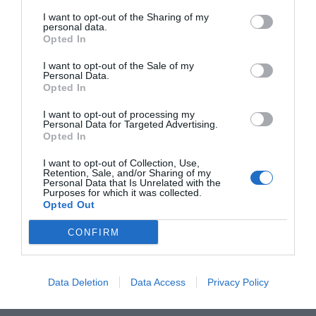
25,4% se queda en el mismo entorno. La cifra de
I want to opt-out of the Sharing of my
desplazamientos (9.608 en 2021) también es
personal data.
Opted In
inferior a la de la gente que marcha de la ciudad al
campo, pero en este caso se debe al reducido
I want to opt-out of the Sale of my
Personal Data.
número de personas que viven en un entorno
Opted In
rural.
I want to opt-out of processing my
Personal Data for Targeted Advertising.
Opted In
Añadir
VIA Empresa
como fuente preferida
I want to opt-out of Collection, Use,
de Google de forma gratuita
Retention, Sale, and/or Sharing of my
Mantente informado con las últimas noticias de
Personal Data that Is Unrelated with the
actualidad
Purposes for which it was collected.
Opted Out
ACTIVAR AHORA
CONFIRM
Data Deletion
Data Access
Privacy Policy