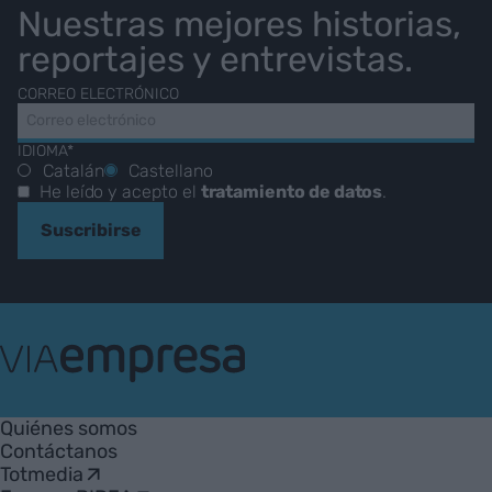
Nuestras mejores historias,
reportajes y entrevistas.
CORREO ELECTRÓNICO
IDIOMA*
Catalán
Castellano
He leído y acepto el
tratamiento de datos
.
Suscribirse
VIA
Empresa
Quiénes somos
Contáctanos
Totmedia