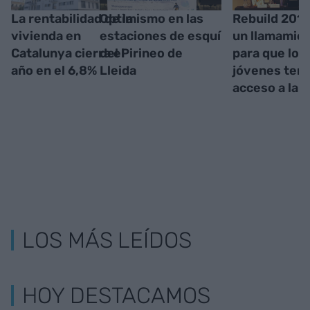
La rentabilidad de la
Optimismo en las
Rebuild 201
vivienda en
estaciones de esquí
un llamamie
Catalunya cierra el
del Pirineo de
para que los
año en el 6,8%
Lleida
jóvenes ten
acceso a la 
LOS MÁS LEÍDOS
HOY DESTACAMOS