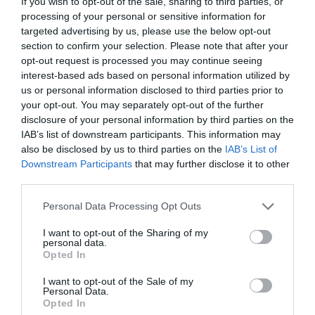
If you wish to opt-out of the sale, sharing to third parties, or
jóvenes que se forman en el centro de estudios
processing of your personal or sensitive information for
de montaña y que no encuentran piso, pero
targeted advertising by us, please use the below opt-out
también recuperará su función inicial de recibir
section to confirm your selection. Please note that after your
opt-out request is processed you may continue seeing
turistas en los periodos de vacaciones (verano e
interest-based ads based on personal information utilized by
invierno). En su planteamiento inicial, los 18
us or personal information disclosed to third parties prior to
bungalows tenían que ser una 'ciudad' con 100
your opt-out. You may separately opt-out of the further
cabañas, pero actualmente se encuentran sin un
disclosure of your personal information by third parties on the
IAB’s list of downstream participants. This information may
uso concreto.
also be disclosed by us to third parties on the
IAB’s List of
Downstream Participants
that may further disclose it to other
Otro factor que dificulta la
third parties.
'repoblación' de esta zona
Personal Data Processing Opt Outs
del Pirineo leridano es el
I want to opt-out of the Sharing of my
personal data.
Opted In
incremento de la actividad
I want to opt-out of the Sale of my
de los pisos turísticos
Personal Data.
Opted In