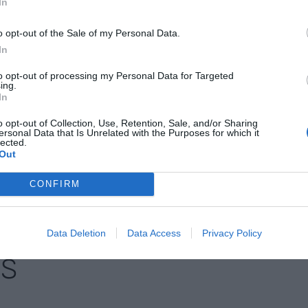
In
do el año con buenas cifras, pero a un ritmo de
lona. El mes de diciembre en el aeropuerto
o opt-out of the Sale of my Personal Data.
158 pasajeros y el año con
1,3 millones de
In
% del tráfico acumulado durante el año 2019.
to opt-out of processing my Personal Data for Targeted
han aumentado y es que este año se ha cerrado el
ing.
In
aterrizajes, un 9,7% más de los que había ahora
o opt-out of Collection, Use, Retention, Sale, and/or Sharing
ersonal Data that Is Unrelated with the Purposes for which it
lected.
Out
nte preferida de Google de
ACTIVAR AHORA
CONFIRM
oticias de actualidad
Data Deletion
Data Access
Privacy Policy
AS