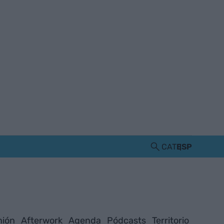
CAT
ESP
nión
Afterwork
Agenda
Pódcasts
Territorio