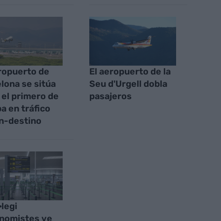
ropuerto de
El aeropuerto de la
lona se sitúa
Seu d'Urgell dobla
el primero de
pasajeros
a en tráfico
n-destino
·legi
nomistes ve