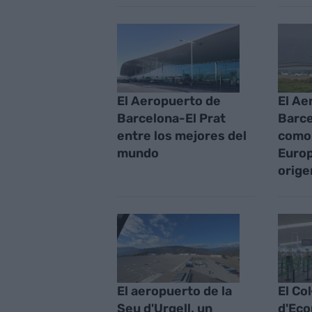
El Aeropuerto de
El Ae
Barcelona-El Prat
Barce
entre los mejores del
como 
mundo
Europ
orige
El aeropuerto de la
El Col
Seu d'Urgell, un
d'Eco