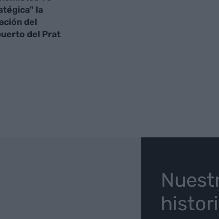
atégica" la
ación del
uerto del Prat
O
Nuest
histor