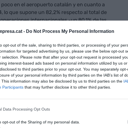
poco en el aeropuerto catalán y en cuanto a
, lo que supone un 82,2% respecto al total de
 operaciones internacionales -un 80,1% de las
- y 83.463 operaciones nacionales, un 87,5% de
presa.cat -
Do Not Process My Personal Information
tuvo en 2019. Finalmente, durante el 2022 se han
de mercancías, esto representa un 88% respecto
to opt-out of the sale, sharing to third parties, or processing of your per
 salud de esta recuperación.
formation for targeted advertising by us, please use the below opt-out s
r selection. Please note that after your opt-out request is processed y
eing interest-based ads based on personal information utilized by us or
elente y es que por el aeropuerto pasaron 3,3
disclosed to third parties prior to your opt-out. You may separately opt-
iembre. Esto supone una recuperación del 90,1%
losure of your personal information by third parties on the IAB’s list of
. This information may also be disclosed by us to third parties on the
IA
s. De estos, 2.317.178 de personas corresponden a
Participants
that may further disclose it to other third parties.
, y 977.825 a pasajeros de los vuelos nacionales,
 respecto al último ejercicio prepandèmia.
l Data Processing Opt Outs
ona
o opt-out of the Sharing of my personal data.