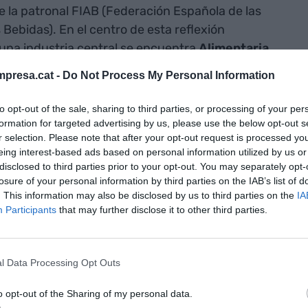
de la patronal FIAB (Federación Española de las
 Bebidas). En el centro de esta reflexión
 una industria central se encuentra
Alimentaria
,
 Fira de Barcelona de la mano de
Hostelco
con una
presa.cat -
Do Not Process My Personal Information
.
to opt-out of the sale, sharing to third parties, or processing of your per
formation for targeted advertising by us, please use the below opt-out s
el potente crecimiento de un sector alimentario
r selection. Please note that after your opt-out request is processed y
o en medio de la inestabilidad global, está
eing interest-based ads based on personal information utilized by us or
salón. "Alimentaria es la palanca por poner-nos
disclosed to third parties prior to your opt-out. You may separately opt-
residente del congreso Alimentaria,
José
Luís
losure of your personal information by third parties on the IAB’s list of
. This information may also be disclosed by us to third parties on the
IA
sector que considera una de las insignias de la
Participants
that may further disclose it to other third parties.
ercados exteriores. "Alimentaria es la bandera
na potencia exportadora de primerísimo alcance",
greso que preside uno de los catalizadores de un
l Data Processing Opt Outs
uye un verdadero motor de la recuperación" del
o opt-out of the Sharing of my personal data.