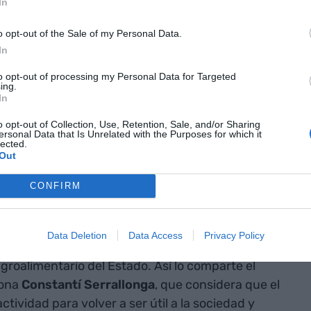
In
bandera del
o opt-out of the Sale of my Personal Data.
español, una
In
ra de
to opt-out of processing my Personal Data for Targeted
ing.
In
e"
o opt-out of Collection, Use, Retention, Sale, and/or Sharing
ersonal Data that Is Unrelated with the Purposes for which it
lected.
 como uno de los principales engranajes para la
Out
ca Bonet, uno de los focos del salón ha estado
CONFIRM
ablecerse en "un foro de encuentro, de debate,
incipales actores del sector agroalimentario". Las
en Alimentaria & Hostelco 2022 tienen que servir,
Data Deletion
Data Access
Privacy Policy
ue quedan para mantener el carácter "puntero en
roalimentario del Estado. Así lo comparte el
lona
Constantí
Serrallonga
, que considera que el
tividad para volver a ser útil a la sociedad y