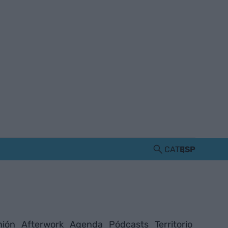
CAT
ESP
nión
Afterwork
Agenda
Pódcasts
Territorio