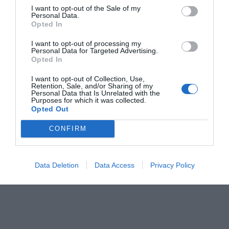
I want to opt-out of the Sale of my
Personal Data.
Opted In
I want to opt-out of processing my
Personal Data for Targeted Advertising.
Opted In
¿Cómo tengo que
La declaración de la
La Agencia
hacer la declaración
renta término a
Tributaria de
I want to opt-out of Collection, Use,
Retention, Sale, and/or Sharing of my
de renta si he
término
Catalunya a
Personal Data that Is Unrelated with the
Purposes for which it was collected.
estado en ERTE? ¿Y
en la lucha c
Opted Out
si he recibido
las sociedad
CONFIRM
ayudas?
ficticias y el
Data Deletion
Data Access
Privacy Policy