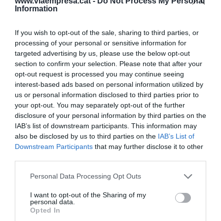
www.viaempresa.cat -
Do Not Process My Personal
año anterior.
Information
If you wish to opt-out of the sale, sharing to third parties, or
processing of your personal or sensitive information for
Añadir
VIA Empresa
como fuente preferida
de Google de forma gratuita
targeted advertising by us, please use the below opt-out
Mantente informado con las últimas noticias de
section to confirm your selection. Please note that after your
actualidad
opt-out request is processed you may continue seeing
ACTIVAR AHORA
interest-based ads based on personal information utilized by
us or personal information disclosed to third parties prior to
your opt-out. You may separately opt-out of the further
disclosure of your personal information by third parties on the
IAB’s list of downstream participants. This information may
also be disclosed by us to third parties on the
IAB’s List of
Downstream Participants
that may further disclose it to other
third parties.
Personal Data Processing Opt Outs
RELACIONADAS
I want to opt-out of the Sharing of my
personal data.
Opted In