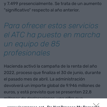
y 7.499 presencialmente. Se trata de un aumento
"significativo" respecto al año anterior.
Para ofrecer estos servicios
el ATC ha puesto en marcha
un equipo de 85
profesionales
Hacienda activó la campaña de la renta del año
2022, proceso que finaliza el 30 de junio, durante
el pasado mes de abril. La administración
devolverá un importe global de 9.946 millones de
euros, y está previsto que se presenten 22,8
millones de declaraciones, una cifra que
representa un incremento de un 3,4% más que el