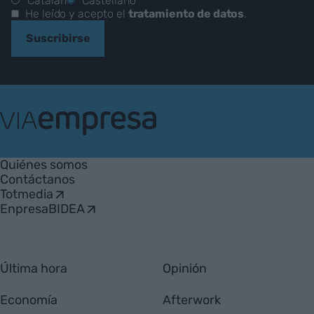
Catalán
Castellano
He leído y acepto el
tratamiento de datos
.
Suscribirse
VIA
Empresa
Quiénes somos
Contáctanos
Totmedia
EnpresaBIDEA
Última hora
Opinión
Economía
Afterwork