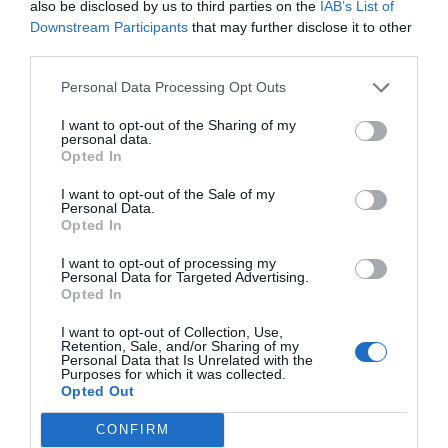
also be disclosed by us to third parties on the
IAB’s List of
de Google de forma gratuita
Downstream Participants
that may further disclose it to other
Mantente informado con las últimas noticias de
third parties.
actualidad
ACTIVAR AHORA
Personal Data Processing Opt Outs
I want to opt-out of the Sharing of my
personal data.
Opted In
I want to opt-out of the Sale of my
Personal Data.
Opted In
I want to opt-out of processing my
Personal Data for Targeted Advertising.
RELACIONADAS
Opted In
I want to opt-out of Collection, Use,
Retention, Sale, and/or Sharing of my
Personal Data that Is Unrelated with the
Purposes for which it was collected.
Opted Out
CONFIRM