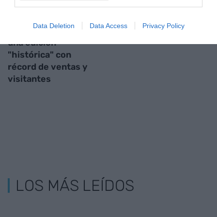
El Automobile
El Saló de l'Automòbil se aplaza
Data Deletion
Data Access
Privacy Policy
Barcelona cierra
hasta octubre
una edición
"histórica" con
récord de ventas y
visitantes
LOS MÁS LEÍDOS