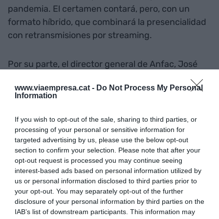
pandemia. El certamen contará, pero, con un
formato híbrido, que combinará la presencialidad
con retransmisiones por streaming.
Por su parte, el director general de Anfac, José
López-Tafall, ha defendido el sector de la
www.viaempresa.cat -
Do Not Process My Personal
automoción cómo uno de los motores de
Information
evolución de la economía. La industria, afirma,
"está trabajando para impulsar su transformación
If you wish to opt-out of the sale, sharing to third parties, or
hacia la movilidad del futuro". Según López-Tafall,
processing of your personal or sensitive information for
targeted advertising by us, please use the below opt-out
el sector tiene un "compromiso con el país",
section to confirm your selection. Please note that after your
puesto que representa el 11 % del PIB catalán y
opt-out request is processed you may continue seeing
genera cerca de dos millones de puestos de
interest-based ads based on personal information utilized by
us or personal information disclosed to third parties prior to
trabajo.
your opt-out. You may separately opt-out of the further
disclosure of your personal information by third parties on the
IAB’s list of downstream participants. This information may
Añadir
VIA Empresa
como fuente preferida