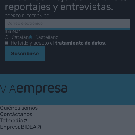
reportajes y entrevistas.
CORREO ELECTRÓNICO
IDIOMA*
Catalán
Castellano
He leído y acepto el
tratamiento de datos
.
Suscribirse
VIA
Empresa
Quiénes somos
Contáctanos
Totmedia
EnpresaBIDEA