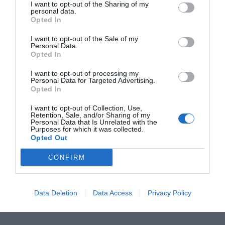
I want to opt-out of the Sharing of my
personal data.
Opted In
I want to opt-out of the Sale of my
Personal Data.
RELACIONADAS
Opted In
I want to opt-out of processing my
Personal Data for Targeted Advertising.
Opted In
I want to opt-out of Collection, Use,
Retention, Sale, and/or Sharing of my
Personal Data that Is Unrelated with the
Purposes for which it was collected.
Opted Out
El aterrizaje de
Renfe estrena la nueva ruta
CONFIRM
Renfe en solitario
Barcelona-Lyon
en Francia:
"Bienvenue à Lyon"
Data Deletion
Data Access
Privacy Policy