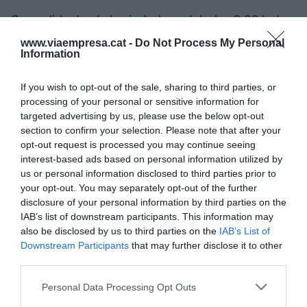
Con salida desde la ciudad condal a las 8.22 h de
la mañana y regreso desde Lyon a las 14.30 h de la
www.viaempresa.cat -
Do Not Process My Personal
Information
tarde, el tiempo de viaje de la ruta completa llega
a las cinco horas. Por ahora, Renfe ya ha
If you wish to opt-out of the sale, sharing to third parties, or
transportado a más de 68.000 viajeros en estas
processing of your personal or sensitive information for
dos líneas desde su estreno en julio, si bien el
targeted advertising by us, please use the below opt-out
número de billetes vendidos supera los 120.000.
section to confirm your selection. Please note that after your
opt-out request is processed you may continue seeing
interest-based ads based on personal information utilized by
us or personal information disclosed to third parties prior to
Añadir
VIA Empresa
como fuente preferida
your opt-out. You may separately opt-out of the further
de Google de forma gratuita
disclosure of your personal information by third parties on the
Mantente informado con las últimas noticias de
actualidad
IAB’s list of downstream participants. This information may
ACTIVAR AHORA
also be disclosed by us to third parties on the
IAB’s List of
Downstream Participants
that may further disclose it to other
third parties.
Personal Data Processing Opt Outs