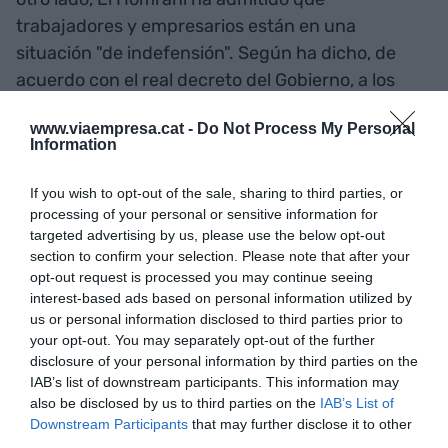
trabajadores y empresarios están en una
situación "de indefensión". Según ha dicho, de
acuerdo con el real decreto del Gobierno, a los
trabajadores de empresas que los obligan a ir al
www.viaempresa.cat -
Do Not Process My Personal
trabajo en sectores en que no hay la obligación
Information
sanitaria de cerrar no tienen "ningún elemento"
que los proteja.
If you wish to opt-out of the sale, sharing to third parties, or
processing of your personal or sensitive information for
targeted advertising by us, please use the below opt-out
"No hay seguridad jurídica", ha dicho el conseller,
section to confirm your selection. Please note that after your
lamentando que haya gente de este tipo de
opt-out request is processed you may continue seeing
empresas que pueda hacer frente a despidos por
interest-based ads based on personal information utilized by
us or personal information disclosed to third parties prior to
no ir al trabajo.
your opt-out. You may separately opt-out of the further
disclosure of your personal information by third parties on the
IAB’s list of downstream participants. This information may
Añadir
VIA Empresa
como fuente preferida
also be disclosed by us to third parties on the
IAB’s List of
de Google de forma gratuita
Downstream Participants
that may further disclose it to other
Mantente informado con las últimas noticias de
third parties.
actualidad