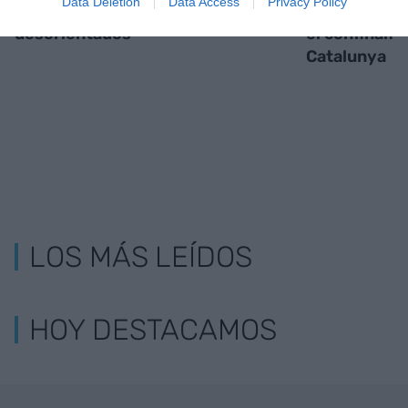
Data Deletion
Data Access
Privacy Policy
trabajadores
brecha
comercio re
desorientados
el confinami
Catalunya
LOS MÁS LEÍDOS
HOY DESTACAMOS