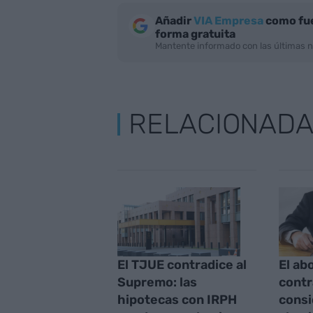
Añadir
VIA Empresa
como fue
forma gratuita
Mantente informado con las últimas n
RELACIONAD
El TJUE contradice al
El ab
Supremo: las
contr
hipotecas con IRPH
cons