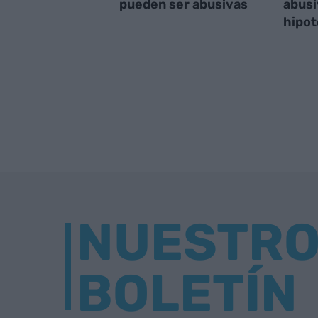
pueden ser abusivas
abusi
hipot
NUESTR
BOLETÍN