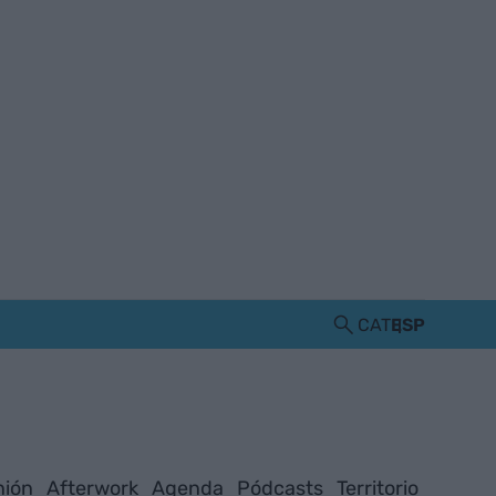
CAT
ESP
nión
Afterwork
Agenda
Pódcasts
Territorio