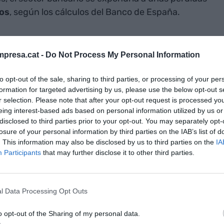
ros
, según los cálculos del Banco de España.
ajan el impacto a 3.600 millones de euros,
úa en 40.000, en linea con los cálculos
presa.cat -
Do Not Process My Personal Information
suarios Financieros (Asufin), de 37.500 millones de
to opt-out of the sale, sharing to third parties, or processing of your per
, las diferentes voces consultadas por la ACN
formation for targeted advertising by us, please use the below opt-out s
cas referenciadas con la IRPH es lo más relevante
r selection. Please note that after your opt-out request is processed y
as cláusulas suelo.
eing interest-based ads based on personal information utilized by us or
disclosed to third parties prior to your opt-out. You may separately opt-
losure of your personal information by third parties on the IAB’s list of
nificará finalmente todos los criterios a tener en
. This information may also be disclosed by us to third parties on the
IA
cláusula IRPH tiene carácter abusivo. El año 2017,
Participants
that may further disclose it to other third parties.
 esta cuestión, decretando que tener una
o suponía falta de transparencia o abuso. A pesar
l Data Processing Opt Outs
egó a la justicia europea después de que un
uestión prejudicial sobre el índice al Tribunal de
o opt-out of the Sharing of my personal data.
E).