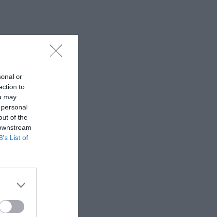
sonal or
ection to
ou may
 personal
out of the
 downstream
B’s List of