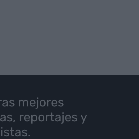
ras mejores
ias, reportajes y
istas.