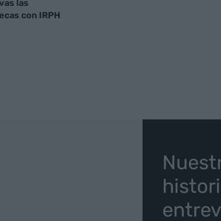
vas las
ecas con IRPH
O
Nuest
histor
entrev