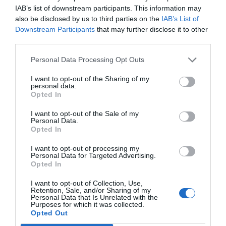
IAB’s list of downstream participants. This information may
Añadir
VIA Empresa
como fuente preferida
also be disclosed by us to third parties on the
IAB’s List of
de Google de forma gratuita
Downstream Participants
that may further disclose it to other
Mantente informado con las últimas noticias de
third parties.
actualidad
ACTIVAR AHORA
Personal Data Processing Opt Outs
I want to opt-out of the Sharing of my
personal data.
Opted In
I want to opt-out of the Sale of my
Personal Data.
Opted In
I want to opt-out of processing my
Personal Data for Targeted Advertising.
RELACIONADAS
Opted In
I want to opt-out of Collection, Use,
Retention, Sale, and/or Sharing of my
Personal Data that Is Unrelated with the
Purposes for which it was collected.
Opted Out