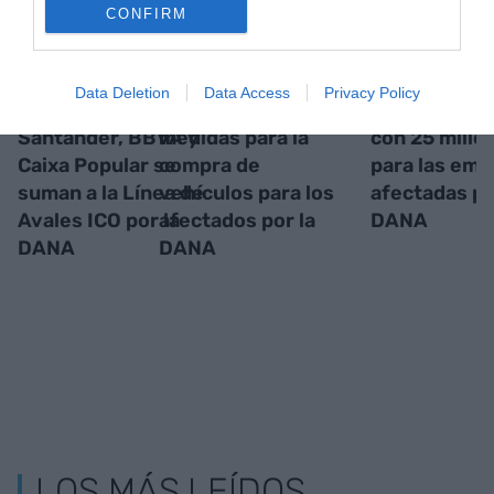
CONFIRM
Caixabank,
Gobierno y
Juan Roig la
Data Deletion
Data Access
Privacy Policy
Sabadell,
automóvil preparan
iniciativa A
Santander, BBVA y
medidas para la
con 25 millo
Caixa Popular se
compra de
para las em
suman a la Línea de
vehículos para los
afectadas po
Avales ICO por la
afectados por la
DANA
DANA
DANA
LOS MÁS LEÍDOS