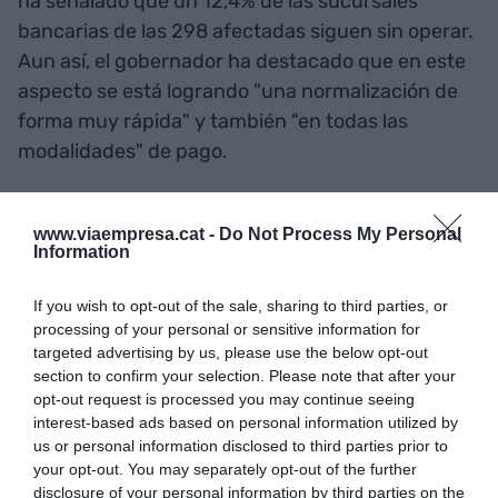
ha señalado que un 12,4% de las sucursales
bancarias de las 298 afectadas siguen sin operar.
Aun así, el gobernador ha destacado que en este
aspecto se está logrando "una normalización de
forma muy rápida" y también "en todas las
modalidades" de pago.
El titular del Banco de España ha concretado que
www.viaempresa.cat -
Do Not Process My Personal
se han concedido 715 avales ICO, se han
Information
registrado casi 30.000 solicitudes en el Consorcio
de Compensación de Seguros y más de 7.500
If you wish to opt-out of the sale, sharing to third parties, or
processing of your personal or sensitive information for
peticiones de moratoria de préstamos. Asimismo,
targeted advertising by us, please use the below opt-out
Escrivá ha presentado que, con fecha del 19 de
section to confirm your selection. Please note that after your
noviembre, hay 19.846 trabajadores acogidos al
opt-out request is processed you may continue seeing
interest-based ads based on personal information utilized by
ERTE, lo que supone el 1,9% del empleo de la
us or personal information disclosed to third parties prior to
demarcación de Valencia, y 1.699 empresas.
your opt-out. You may separately opt-out of the further
disclosure of your personal information by third parties on the