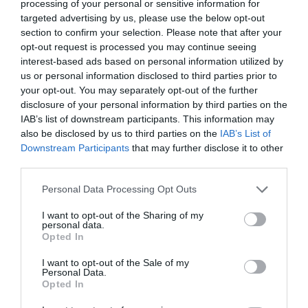
Añadir
VIA Empresa
como fuente preferida
processing of your personal or sensitive information for
de Google de forma gratuita
targeted advertising by us, please use the below opt-out
Mantente informado con las últimas noticias de
section to confirm your selection. Please note that after your
actualidad
opt-out request is processed you may continue seeing
ACTIVAR AHORA
interest-based ads based on personal information utilized by
us or personal information disclosed to third parties prior to
your opt-out. You may separately opt-out of the further
disclosure of your personal information by third parties on the
IAB’s list of downstream participants. This information may
also be disclosed by us to third parties on the
IAB’s List of
Downstream Participants
that may further disclose it to other
third parties.
Personal Data Processing Opt Outs
RELACIONADAS
I want to opt-out of the Sharing of my
personal data.
Opted In
I want to opt-out of the Sale of my
Personal Data.
Opted In