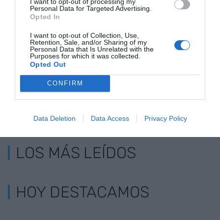
I want to opt-out of processing my
Personal Data for Targeted Advertising.
Opted In
BBVA gana 3.001
BBVA se suma a las previsiones
millones en el
conservadoras para la economía
I want to opt-out of Collection, Use,
Retention, Sale, and/or Sharing of my
primer semestre
catalana
Personal Data that Is Unrelated with the
Purposes for which it was collected.
Opted Out
CONFIRM
Data Deletion
Data Access
Privacy Policy
LOS MÁS LEÍDOS
HOY DESTACAMOS