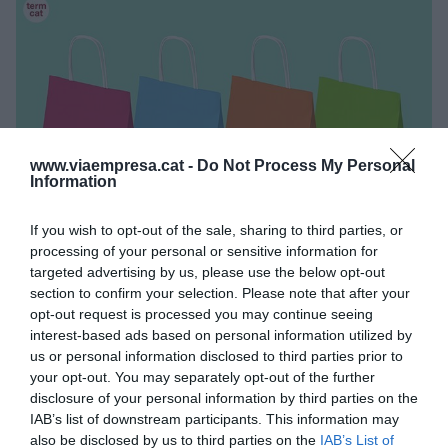
www.viaempresa.cat -
Do Not Process My Personal
Information
If you wish to opt-out of the sale, sharing to third parties, or
En el comercio electrónico están cada vez más en auge
processing of your personal or sensitive information for
dos formas de compra inscritas en el llamado comercio
targeted advertising by us, please use the below opt-out
conversacional | Cedida
section to confirm your selection. Please note that after your
El reto para las empresas es equilibrar la
opt-out request is processed you may continue seeing
estrategia comercial con la rentabilidad. La
interest-based ads based on personal information utilized by
us or personal information disclosed to third parties prior to
tecnología juega un papel esencial en este
your opt-out. You may separately opt-out of the further
proceso:
disclosure of your personal information by third parties on the
IAB’s list of downstream participants. This information may
also be disclosed by us to third parties on the
IAB’s List of