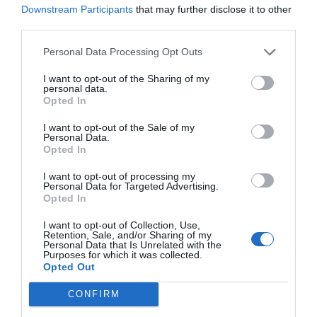
Downstream Participants
that may further disclose it to other
Predicción de demanda con IA:
optimizar los
third parties.
stocks para evitar tanto los excesos como las
Personal Data Processing Opt Outs
rupturas.
I want to opt-out of the Sharing of my
personal data.
Opted In
Estrategias omnicanales:
crear experiencias
consistentes tanto en las tiendas físicas como en
I want to opt-out of the Sale of my
Personal Data.
línea, con tendencias como la recogida en tienda
Opted In
(
click & collect
) o las experiencias inmersivas con
I want to opt-out of processing my
realidad aumentada.
Personal Data for Targeted Advertising.
Opted In
I want to opt-out of Collection, Use,
Logística inteligente:
integrar IoT e IA para
Retention, Sale, and/or Sharing of my
Personal Data that Is Unrelated with the
gestionar envíos de manera más eficiente y
Purposes for which it was collected.
Opted Out
sostenible.
CONFIRM
El Black Friday ya no es solo un día, sino una