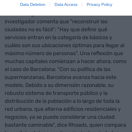
Data Deletion
Data Access
Privacy Policy
Para dar lugar a más ciudades de 15 minutos, el
investigador comenta que "reconstruir las
ciudades no es fácil": "Hay que definir qué
servicios entran en la categoría de básicos y
cuáles son sus ubicaciones óptimas para llegar al
máximo número de personas". Una reflexión que
muchas capitales comienzan a hacer ahora, como
el caso de Barcelona: "Con su política de las
supermanzanas, Barcelona avanza hacia este
modelo. Debido a su dimensión razonable, su
robusto sistema de transporte público y la
distribución de la población a lo largo de toda la
red urbana, que alterna edificios residenciales y
negocios, ya se puede considerar una ciudad
bastante caminable", dice Rhoads, quien compara