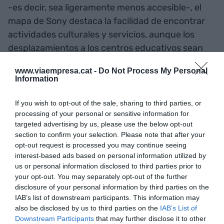
-es decir, sea ligeramente menos accesible-, el
mapa de Sony destaca la facilidad de encontrar
actividades culturales y servicios, aunque los
desplazamientos a los centros educativos sean
ligeramente superiores en comparación con el
www.viaempresa.cat -
Do Not Process My Personal
resto de necesidades básicas. Sin embargo, todos
Information
estos servicios requieren menos de 10 minutos
paseando o en bicicleta.
If you wish to opt-out of the sale, sharing to third parties, or
processing of your personal or sensitive information for
targeted advertising by us, please use the below opt-out
Las ciudades se
section to confirm your selection. Please note that after your
opt-out request is processed you may continue seeing
reconstruyen
interest-based ads based on personal information utilized by
us or personal information disclosed to third parties prior to
your opt-out. You may separately opt-out of the further
disclosure of your personal information by third parties on the
IAB’s list of downstream participants. This information may
also be disclosed by us to third parties on the
IAB’s List of
Downstream Participants
that may further disclose it to other