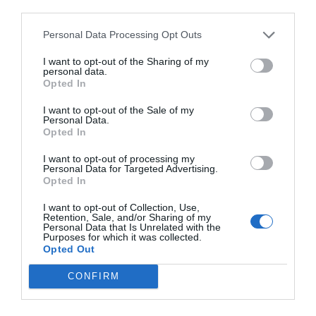
third parties.
Personal Data Processing Opt Outs
I want to opt-out of the Sharing of my
personal data.
Opted In
Panel informativo de obras en Consell de Cent de
I want to opt-out of the Sale of my
Barcelona | ACN
Personal Data.
Opted In
"En los últimos cien años, la humanidad ha creado
ciudades pensadas para ir en coche; ahora se
I want to opt-out of processing my
Personal Data for Targeted Advertising.
están empezando a adaptar para ir a pie", afirma
Opted In
Daniel
Rhoads
, investigador del grupo CoSIN3 de
I want to opt-out of Collection, Use,
la Universitat Oberta de Catalunya, tras publicar
Retention, Sale, and/or Sharing of my
Personal Data that Is Unrelated with the
el estudio
The inclusive 15-minute city:
Purposes for which it was collected.
Walkability analysis with sidewalk networks
,
Opted Out
que resalta las aceras como elemento clave de las
CONFIRM
urbes, al cual “no siempre se da la importancia
que requiere”.