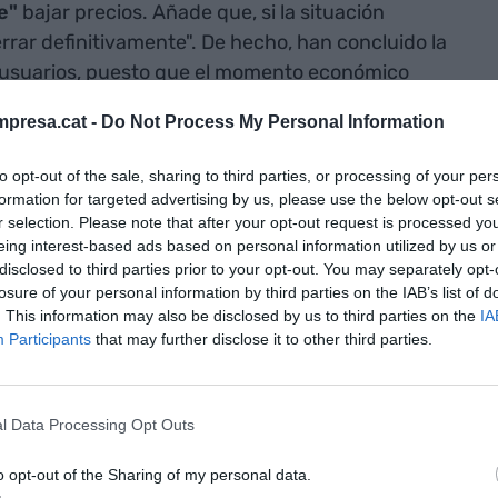
e"
bajar precios. Añade que, si la situación
rrar definitivamente". De hecho, han concluido la
usuarios, puesto que el momento económico
io por encima de la calidad del servicio.
presa.cat -
Do Not Process My Personal Information
siempre ha sido un elemento "dinamizador" de la
to opt-out of the sale, sharing to third parties, or processing of your per
 demarcación de
Lleida
, territorio donde,
formation for targeted advertising by us, please use the below opt-out s
r selection. Please note that after your opt-out request is processed y
ido clave. En este sentido, ha explicado que ha
eing interest-based ads based on personal information utilized by us or
ersificar la actividad ganadera y a empoderar las
disclosed to third parties prior to your opt-out. You may separately opt-
er otros negocios, como por ejemplo tiendas,
losure of your personal information by third parties on the IAB’s list of
. This information may also be disclosed by us to third parties on the
IA
Participants
that may further disclose it to other third parties.
 de 4.500 viviendas
l Data Processing Opt Outs
 Cases Rurals de Lleida añade que unas
4.500
asado de ser residenciales a uso turístico,
o opt-out of the Sharing of my personal data.