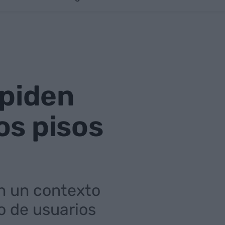
 piden
os pisos
en un contexto
o de usuarios