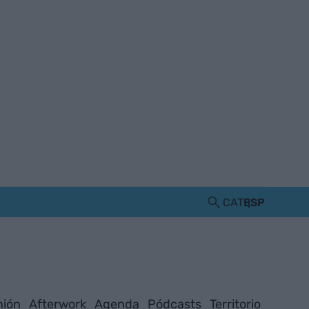
CAT
ESP
nión
Afterwork
Agenda
Pódcasts
Territorio