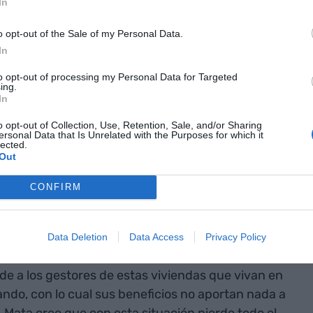
o el mercado y está impidiendo la llegada de
In
 montaña. Respecto al turismo rural, apunta que
o opt-out of the Sale of my Personal Data.
umplir varios requisitos técnicos porque no son
In
económica y, por lo tanto, no tienen que asumir
to opt-out of processing my Personal Data for Targeted
ing.
In
esta situación
o opt-out of Collection, Use, Retention, Sale, and/or Sharing
ersonal Data that Is Unrelated with the Purposes for which it
rno y por este
lected.
Out
ctor han
CONFIRM
fiesto donde
demandas
Data Deletion
Data Access
Privacy Policy
pide a los gestores de estas viviendas que vivan en
ilando, con lo cual sus beneficios no aportan nada a