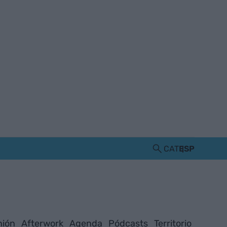
CAT
ESP
nión
Afterwork
Agenda
Pódcasts
Territorio