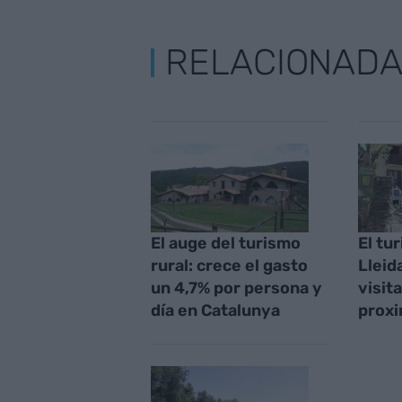
RELACIONAD
El auge del turismo
El tu
rural: crece el gasto
Lleida
un 4,7% por persona y
visit
día en Catalunya
proxi