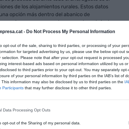
ones de los alojamientos rurales. Estos datos
 una opción más dentro del abanico de
as vacaciones y que aspectos como descubrir el
ad de los pueblos, la proximidad del destino o la
presa.cat -
Do Not Process My Personal Information
 a un gran número de viajeros”.
to opt-out of the sale, sharing to third parties, or processing of your per
formation for targeted advertising by us, please use the below opt-out s
estra sus
r selection. Please note that after your opt-out request is processed y
eing interest-based ads based on personal information utilized by us or
 una
disclosed to third parties prior to your opt-out. You may separately opt-
ue crece 2
losure of your personal information by third parties on the IAB’s list of
. This information may also be disclosed by us to third parties on the
IA
specto al año
Participants
that may further disclose it to other third parties.
l Data Processing Opt Outs
rdoba encabezan el ranking de provincias con una
o opt-out of the Sharing of my personal data.
os rurales, con datos por encima del 70% y de