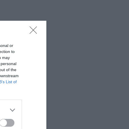
sonal or
ection to
ou may
 personal
out of the
 downstream
B’s List of