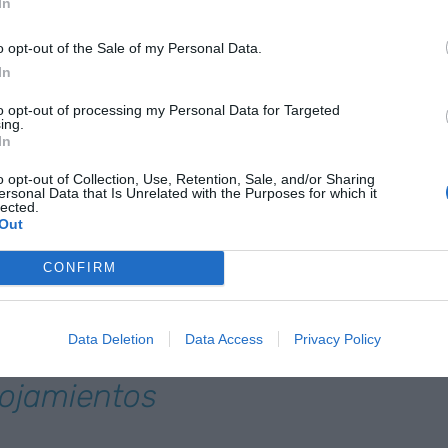
In
o opt-out of the Sale of my Personal Data.
In
provincias que registran datos de ocupación
 A Coruña, Málaga, Almería, Girona, Navarra,
to opt-out of processing my Personal Data for Targeted
ing.
n ocupaciones de entre el 65% y el 69%.
In
o opt-out of Collection, Use, Retention, Sale, and/or Sharing
to de ocupación más alto lo tenemos en Asturias
ersonal Data that Is Unrelated with the Purposes for which it
lected.
nya y Andalucía (65%), Galicia y Cantabria (64%).
Out
CONFIRM
ntevedra y
 el ranking de
Data Deletion
Data Access
Privacy Policy
 mayor
lojamientos