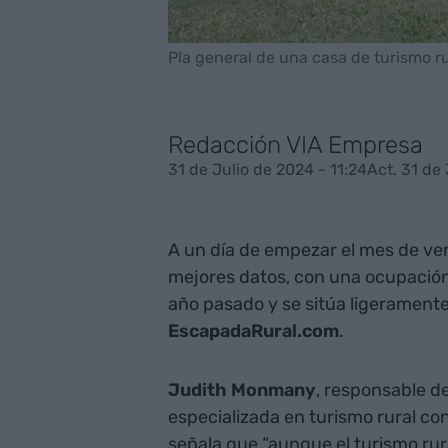
Pla general de una casa de turismo ru
Redacción VIA Empresa
31 de Julio de 2024 - 11:24
Act. 31 de
A un día de empezar el mes de ver
mejores datos, con una ocupación
año pasado y se sitúa ligerament
EscapadaRural.com
.
Judith Monmany
, responsable d
especializada en turismo rural co
señala que “aunque el turismo rura