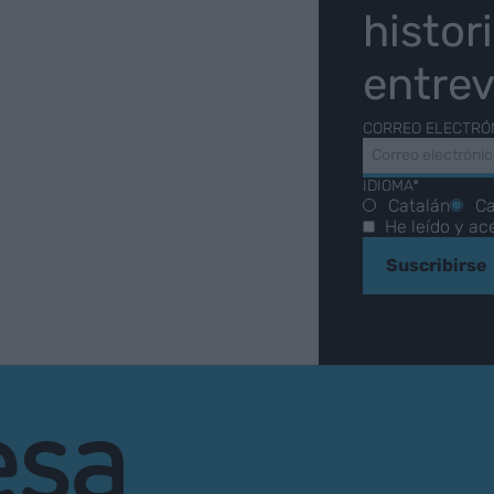
histor
entrev
CORREO ELECTRÓ
IDIOMA*
Catalán
Ca
He leído y ac
Suscribirse