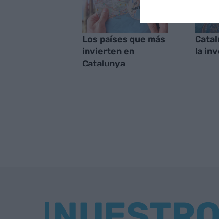
Los países que más
Catal
invierten en
la in
Catalunya
NUESTR