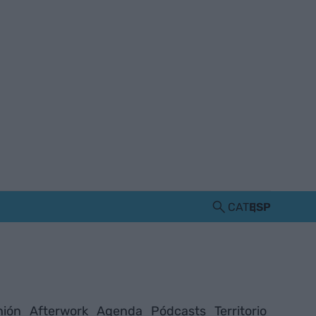
CAT
ESP
nión
Afterwork
Agenda
Pódcasts
Territorio