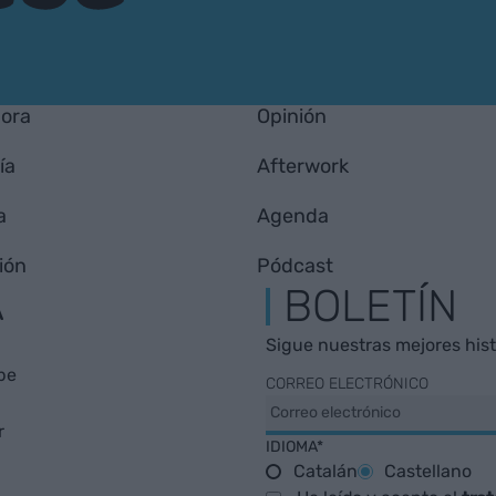
hora
Opinión
ía
Afterwork
a
Agenda
ión
Pódcast
A
BOLETÍN
Sigue nuestras mejores histo
be
CORREO ELECTRÓNICO
r
IDIOMA*
Catalán
Castellano