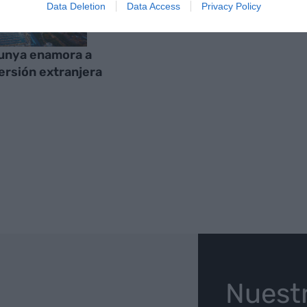
Data Deletion
Data Access
Privacy Policy
unya enamora a
versión extranjera
O
Nuest