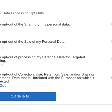
a inversión extranjera cayó un 11,7% respecto al
 de euros , el que supuso el nivel más bajo desde el
l Data Processing Opt Outs
mero y la inversión se fue recuperando hasta los
o opt-out of the Sharing of my personal data.
 trimestre.
In
o opt-out of the Sale of my Personal Data.
nte preferida de Google de
In
ACTIVAR AHORA
oticias de actualidad
to opt-out of processing my Personal Data for Targeted
ing.
In
o opt-out of Collection, Use, Retention, Sale, and/or Sharing
ersonal Data that Is Unrelated with the Purposes for which it
AS
lected.
Out
CONFIRM