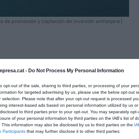
ia de promoción y captación de inversión extranjera |
5
Act. 21 de Junio de 2019 - 15:22
presa.cat -
Do Not Process My Personal Information
to opt-out of the sale, sharing to third parties, or processing of your per
s de euros en inversión extranjera durante el
formation for targeted advertising by us, please use the below opt-out s
datos publicados por el ministerio de
Industria,
r selection. Please note that after your opt-out request is processed y
 un
97% más elevada
que en los mismos tres
eing interest-based ads based on personal information utilized by us or
ecibieron 357,4 millones de euros. Todo y el
disclosed to third parties prior to your opt-out. You may separately opt-
losure of your personal information by third parties on the IAB’s list of
 está lejos de la inversión captada el primer
. This information may also be disclosed by us to third parties on the
IA
29,5 millones de euros.
Participants
that may further disclose it to other third parties.