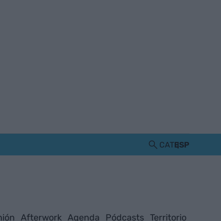
CAT
ESP
nión
Afterwork
Agenda
Pódcasts
Territorio