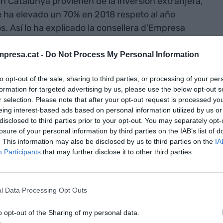
n Catalunya provienen de la inversión extranjera,
 ha elevado un 70% en 2018 respeto al año
s. Así lo ha explicado la consellera d'Empresa
que ha subrayado que en 2018 ha sido "el mejor
abajo y en volumen de proyectos" batiendo así un
presa.cat -
Do Not Process My Personal Information
to opt-out of the sale, sharing to third parties, or processing of your per
formation for targeted advertising by us, please use the below opt-out s
 la población europea, Catalunya capta un 2,7% de
r selection. Please note that after your opt-out request is processed y
nciación, investigación e innovación de la Unión
eing interest-based ads based on personal information utilized by us or
disclosed to third parties prior to your opt-out. You may separately opt-
talán también ha visto como los proyectos de
losure of your personal information by third parties on the IAB’s list of
incrementado un 20% en relación a 2017 con un
. This information may also be disclosed by us to third parties on the
IA
ue han supuesto una inversión de 322 millones de
Participants
that may further disclose it to other third parties.
l Data Processing Opt Outs
conseller delegat de Acció,
Joan Romero
, las
-empresas que aterrizan de nuevo en Catalunya-
o opt-out of the Sharing of my personal data.
oyectos materializados en 2018. En este sentido,