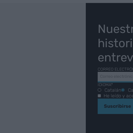
O
Nuest
histor
entrev
CORREO ELECTRÓ
IDIOMA*
Catalán
Ca
He leído y ac
Suscribirse