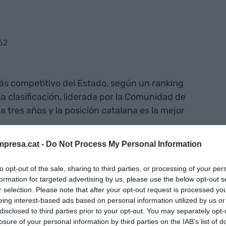
52
 más competitivo del Estado, según un ranking
a clasificación, liderada por la Comunidad de
a tres años y la posición catalana es la mejor
presa.cat -
Do Not Process My Personal Information
,3 por encima de los 100 puntos que marca la
 regiones en todo el continente europeo,
to opt-out of the sale, sharing to third parties, or processing of your per
107. El índice se elabora a partir de aspectos como
formation for targeted advertising by us, please use the below opt-out s
r selection. Please note that after your opt-out request is processed y
infraestructuras, la innovación, la eficiencia del
eing interest-based ads based on personal information utilized by us or
 superior.
disclosed to third parties prior to your opt-out. You may separately opt-
losure of your personal information by third parties on the IAB’s list of