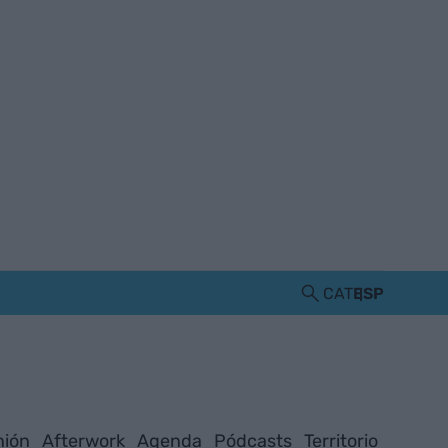
CAT
ESP
nión
Afterwork
Agenda
Pódcasts
Territorio