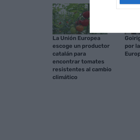
La Unión Europea
Goiri
escoge un productor
por l
catalán para
Euro
encontrar tomates
resistentes al cambio
climático