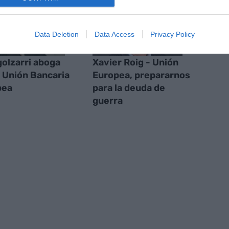
Data Deletion
Data Access
Privacy Policy
golzarri aboga
Xavier Roig - Unión
a Unión Bancaria
Europea, prepararnos
pea
para la deuda de
guerra