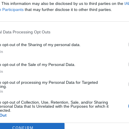
nes de Utrecht (Países Bajos), Zuid-Holland
. This information may also be disclosed by us to third parties on the
IA
Participants
that may further disclose it to other third parties.
de-France (Francia) son las más competitivas de la
ierran las regiones menos desarrolladas del este. De
a cómo las regiones más competitivas se
l Data Processing Opt Outs
, mientras las menos competitivas se sitúan en
o opt-out of the Sharing of my personal data.
In
nte preferida de Google de
o opt-out of the Sale of my Personal Data.
ACTIVAR AHORA
In
oticias de actualidad
to opt-out of processing my Personal Data for Targeted
ing.
In
AS
o opt-out of Collection, Use, Retention, Sale, and/or Sharing
ersonal Data that Is Unrelated with the Purposes for which it
lected.
Out
CONFIRM