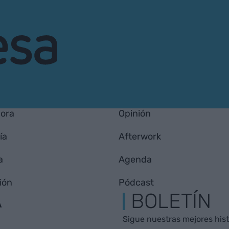
hora
Opinión
ía
Afterwork
a
Agenda
ión
Pódcast
A
BOLETÍN
Sigue nuestras mejores histo