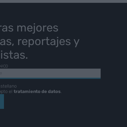
ras mejores
ias, reportajes y
istas.
NICO
stellano
epto el
tratamiento de datos
.