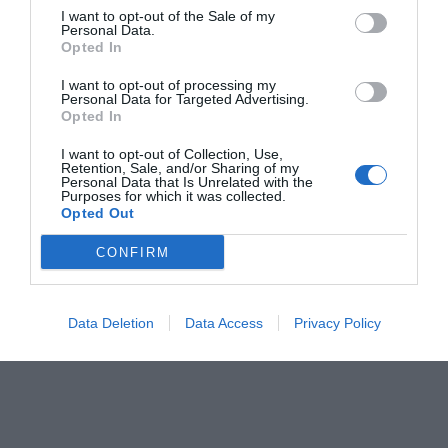
I want to opt-out of the Sale of my
Personal Data.
Opted In
I want to opt-out of processing my
Personal Data for Targeted Advertising.
Opted In
Foment se abre a la
Un grupo de
Josep M. Ga
I want to opt-out of Collection, Use,
Retention, Sale, and/or Sharing of my
renta básica
expertos reclama
La Renta Bás
Personal Data that Is Unrelated with the
Purposes for which it was collected.
universal
una renta básica
Universal o l
Opted Out
universal en España
revuelta del
CONFIRM
precariat
Data Deletion
Data Access
Privacy Policy