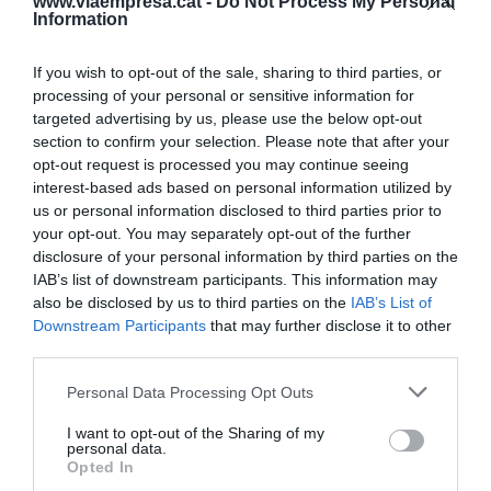
www.viaempresa.cat -
Do Not Process My Personal
incluya personas con todo tipo de circunstancias
Information
sociales y económicas.
If you wish to opt-out of the sale, sharing to third parties, or
processing of your personal or sensitive information for
targeted advertising by us, please use the below opt-out
Añadir
VIA Empresa
como fuente preferida
section to confirm your selection. Please note that after your
de Google de forma gratuita
opt-out request is processed you may continue seeing
Mantente informado con las últimas noticias de
actualidad
interest-based ads based on personal information utilized by
ACTIVAR AHORA
us or personal information disclosed to third parties prior to
your opt-out. You may separately opt-out of the further
disclosure of your personal information by third parties on the
IAB’s list of downstream participants. This information may
also be disclosed by us to third parties on the
IAB’s List of
Downstream Participants
that may further disclose it to other
third parties.
Personal Data Processing Opt Outs
I want to opt-out of the Sharing of my
RELACIONADAS
personal data.
Opted In