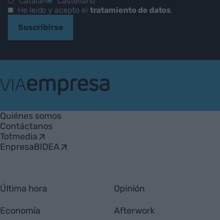
Catalán
Castellano
He leído y acepto el
tratamiento de datos
.
Suscribirse
VIA
Empresa
Quiénes somos
Contáctanos
Totmedia
EnpresaBIDEA
Última hora
Opinión
Economía
Afterwork