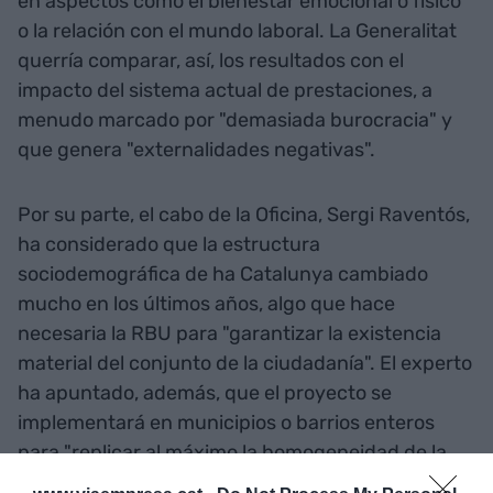
en aspectos cómo el bienestar emocional o físico
o la relación con el mundo laboral. La Generalitat
querría comparar, así, los resultados con el
impacto del sistema actual de prestaciones, a
menudo marcado por "demasiada burocracia" y
que genera "externalidades negativas".
Por su parte, el cabo de la Oficina, Sergi Raventós,
ha considerado que la estructura
sociodemográfica de ha Catalunya cambiado
mucho en los últimos años, algo que hace
necesaria la RBU para "garantizar la existencia
material del conjunto de la ciudadanía". El experto
ha apuntado, además, que el proyecto se
implementará en municipios o barrios enteros
para "replicar al máximo la homogeneidad de la
sociedad y el territorio" – que el experimento