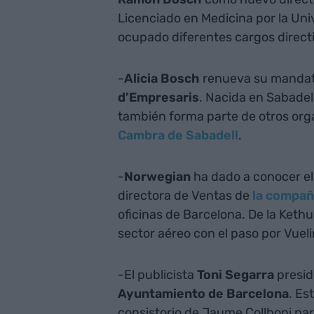
Licenciado en Medicina por la Uni
ocupado diferentes cargos direc
-
Alicia Bosch
renueva su mandato
d’Empresaris
. Nacida en Sabadell
también forma parte de otros org
Cambra de Sabadell
.
-
Norwegian
ha dado a conocer el
directora de Ventas de
la compañ
oficinas de Barcelona. De la Keth
sector aéreo con el paso por Vue
-El publicista
Toni Segarra
presid
Ayuntamiento de Barcelona
. Es
consistorio de Jaume Collboni para