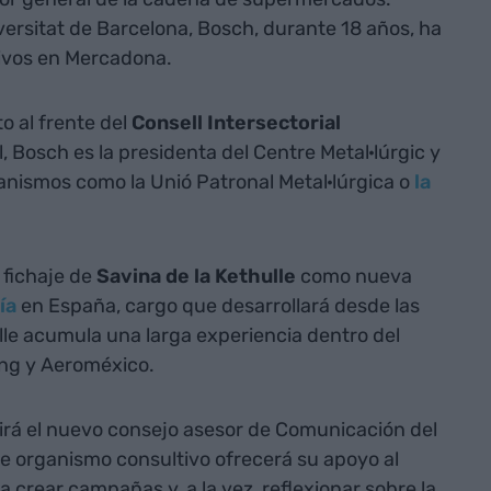
versitat de Barcelona, Bosch, durante 18 años, ha
tivos en Mercadona.
 al frente del
Consell Intersectorial
, Bosch es la presidenta del Centre Metal·lúrgic y
anismos como la Unió Patronal Metal·lúrgica o
la
 fichaje de
Savina de la Kethulle
como nueva
ía
en España, cargo que desarrollará desde las
ulle acumula una larga experiencia dentro del
ling y Aeroméxico.
irá el nuevo consejo asesor de Comunicación del
te organismo consultivo ofrecerá su apoyo al
 crear campañas y, a la vez, reflexionar sobre la