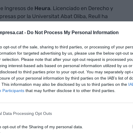
de Ingresos de
Heura
. Licenciado en Derecho y
resas por la Universitat Abat Oliba, Reull ha
 en Relleno, Vicio, Velca, Choco, Roots,
presa.cat -
Do Not Process My Personal Information
to opt-out of the sale, sharing to third parties, or processing of your per
a la dirección de Operaciones del grupo en el sur
formation for targeted advertising by us, please use the below opt-out s
r la Universitat Politècnica de Catalunya, Oller
r selection. Please note that after your opt-out request is processed y
nmobiliaria y logística desde el año 2007, dónde ha
eing interest-based ads based on personal information utilized by us or
disclosed to third parties prior to your opt-out. You may separately opt-
ivos.
losure of your personal information by third parties on the IAB’s list of
. This information may also be disclosed by us to third parties on the
IA
Participants
that may further disclose it to other third parties.
omunicación y Relaciones Institucionales de los
és
, en Catalunya y las Baleares, será el nuevo
. La candidatura de Romañach ha sido la única que
l Data Processing Opt Outs
toral para el mandato 2024-2028.
o opt-out of the Sharing of my personal data.