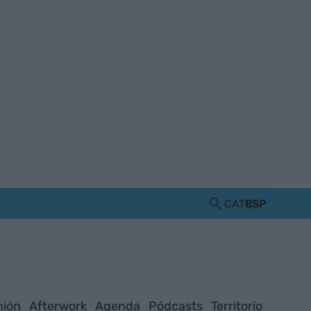
CAT
ESP
nión
Afterwork
Agenda
Pódcasts
Territorio