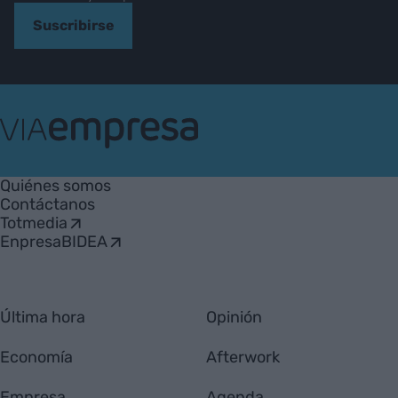
Suscribirse
VIA
Empresa
Quiénes somos
Contáctanos
Totmedia
EnpresaBIDEA
Última hora
Opinión
Economía
Afterwork
Empresa
Agenda