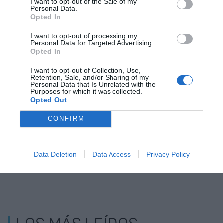
I want to opt-out of the Sale of my
Personal Data.
Opted In
I want to opt-out of processing my
Personal Data for Targeted Advertising.
El Govern facilita
Las empresas
616 empresa
Opted In
que las empresas
públicas podrán
catalanas ob
I want to opt-out of Collection, Use,
catalanas capten
gestionar los
un total de 
Retention, Sale, and/or Sharing of my
Personal Data that Is Unrelated with the
240 millones de
fondos europeos
MEUR de fo
Purposes for which it was collected.
Opted Out
euros de los fondos
más allá de 2026
europeos
europeos
CONFIRM
Data Deletion
Data Access
Privacy Policy