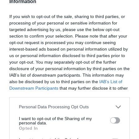
Information
If you wish to opt-out of the sale, sharing to third parties, or
Añadir
VIA Empresa
como fuente preferida
processing of your personal or sensitive information for
de Google de forma gratuita
targeted advertising by us, please use the below opt-out
Mantente informado con las últimas noticias de
actualidad
section to confirm your selection. Please note that after your
ACTIVAR AHORA
opt-out request is processed you may continue seeing
interest-based ads based on personal information utilized by
us or personal information disclosed to third parties prior to
your opt-out. You may separately opt-out of the further
disclosure of your personal information by third parties on the
IAB’s list of downstream participants. This information may
also be disclosed by us to third parties on the
IAB’s List of
Downstream Participants
that may further disclose it to other
third parties.
Personal Data Processing Opt Outs
RELACIONADAS
I want to opt-out of the Sharing of my
personal data.
Opted In