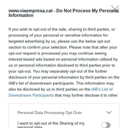
habrá sectores que "no podrán operar en
situaciones normales hasta que no tengamos un
www.viaempresa.cat -
Do Not Process My Personal
Information
control efectivo de la pandemia", cosa que "puede
repercutir en el conjunto de la economía".
If you wish to opt-out of the sale, sharing to third parties, or
processing of your personal or sensitive information for
targeted advertising by us, please use the below opt-out
section to confirm your selection. Please note that after your
opt-out request is processed you may continue seeing
interest-based ads based on personal information utilized by
us or personal information disclosed to third parties prior to
your opt-out. You may separately opt-out of the further
disclosure of your personal information by third parties on the
IAB’s list of downstream participants. This information may
also be disclosed by us to third parties on the
IAB’s List of
Downstream Participants
that may further disclose it to other
Gual y Marimon hablan sobre las consecuencias
third parties.
económicas de la pandemia, de sus retos y de sus
oportunidades
Personal Data Processing Opt Outs
I want to opt-out of the Sharing of my
personal data.