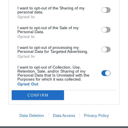
I want to opt-out of the Sharing of my
personal data.
Opted In
I want to opt-out of the Sale of my
Personal Data.
Opted In
I want to opt-out of processing my
Personal Data for Targeted Advertising.
RELACIONADAS
Opted In
I want to opt-out of Collection, Use,
Retention, Sale, and/or Sharing of my
Personal Data that Is Unrelated with the
Purposes for which it was collected.
Opted Out
CONFIRM
Nace un clúster para evitar la propagación de
Data Deletion
Data Access
Privacy Policy
covid-19