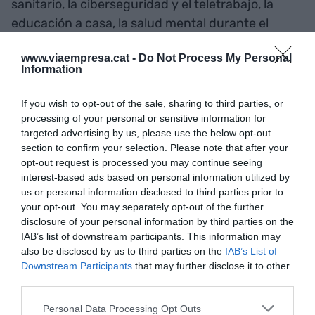
sanitario, la ciberseguridad y el teletrabajo, la
educación a casa, la salud mental durante el
confinamiento y la alimentación.
www.viaempresa.cat -
Do Not Process My Personal
Information
Precisamente, el número de empresas que
forman parte de clústeres catalanes ha
If you wish to opt-out of the sale, sharing to third parties, or
processing of your personal or sensitive information for
aumentado un 13% en un año. De este modo,
targeted advertising by us, please use the below opt-out
actualmente en Catalunya hay 29 clústeres que
section to confirm your selection. Please note that after your
cuentan con 2.600 socios (entre empresas y otras
opt-out request is processed you may continue seeing
entidades), que generan 300.000 puestos de
interest-based ads based on personal information utilized by
us or personal information disclosed to third parties prior to
trabajo y que representan el 30% del PIB.
your opt-out. You may separately opt-out of the further
disclosure of your personal information by third parties on the
IAB’s list of downstream participants. This information may
Añadir
VIA Empresa
como fuente preferida
also be disclosed by us to third parties on the
IAB’s List of
de Google de forma gratuita
Downstream Participants
that may further disclose it to other
Mantente informado con las últimas noticias de
third parties.
actualidad
ACTIVAR AHORA
Personal Data Processing Opt Outs