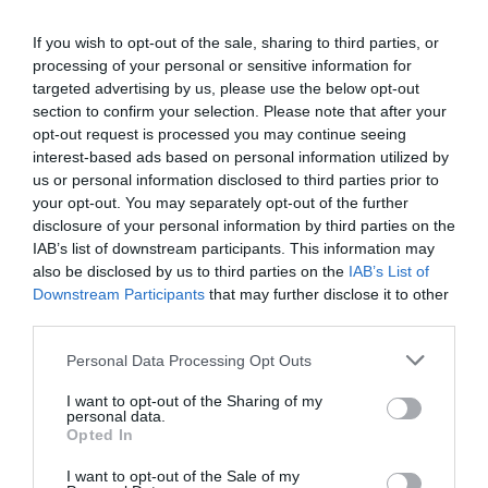
secuestro emocional de nuestros comerciales por
If you wish to opt-out of the sale, sharing to third parties, or
parte de nuestros clientes.
processing of your personal or sensitive information for
targeted advertising by us, please use the below opt-out
section to confirm your selection. Please note that after your
Por otra parte, es necesario que las empresas
opt-out request is processed you may continue seeing
comuniquen con claridad y transparencia cuál es
interest-based ads based on personal information utilized by
la situación financiera que tienen, que expliquen
us or personal information disclosed to third parties prior to
your opt-out. You may separately opt-out of the further
con detalle qué es lo que les está pasando, cómo
disclosure of your personal information by third parties on the
les afecta el incremento de precios de la materia
IAB’s list of downstream participants. This information may
prima, de la energía o del transporte, en todos sus
also be disclosed by us to third parties on the
IAB’s List of
procesos, como esto repercute en los costes del
Downstream Participants
that may further disclose it to other
third parties.
producto o servicio final, y porque, a su vez,
necesitan repercutirlo total o parcialmente a los
Personal Data Processing Opt Outs
clientes simplemente, para poder sobrevivir.
I want to opt-out of the Sharing of my
personal data.
Opted In
Muchos de los miedos que
I want to opt-out of the Sale of my