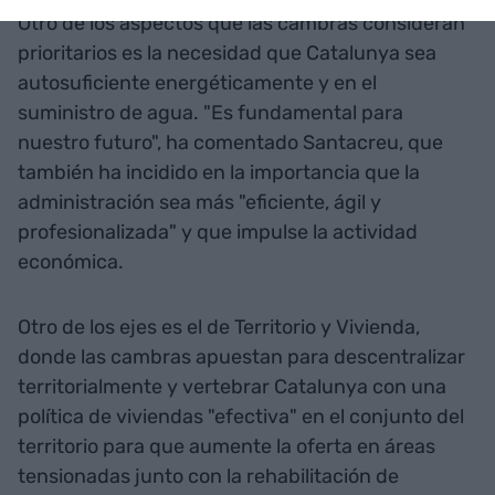
Otro de los aspectos que las cambras consideran
prioritarios es la necesidad que Catalunya sea
autosuficiente energéticamente y en el
suministro de agua. "Es fundamental para
nuestro futuro", ha comentado Santacreu, que
también ha incidido en la importancia que la
administración sea más "eficiente, ágil y
profesionalizada" y que impulse la actividad
económica.
Otro de los ejes es el de Territorio y Vivienda,
donde las cambras apuestan para descentralizar
territorialmente y vertebrar Catalunya con una
política de viviendas "efectiva" en el conjunto del
territorio para que aumente la oferta en áreas
tensionadas junto con la rehabilitación de