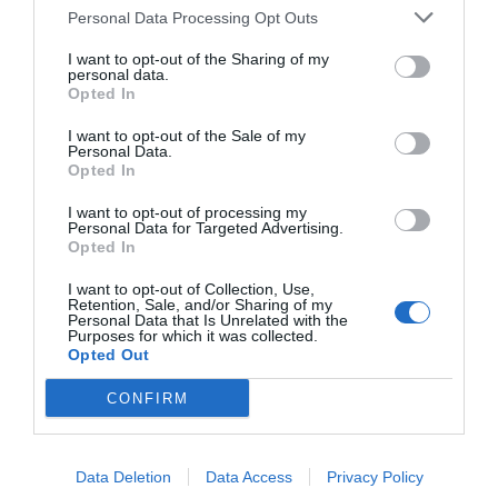
elaborado un documento con 247 medidas
Personal Data Processing Opt Outs
recogidas en 62 objetivos y 12 prioridades para
presentar a los partidos políticos, en
I want to opt-out of the Sharing of my
personal data.
representación de las 700.000 empresas
Opted In
catalanas y autónomos, para su aplicación a partir
I want to opt-out of the Sale of my
de las elecciones del 12 de mayo.
Personal Data.
Opted In
I want to opt-out of processing my
Entre estas, destaca una mejora del sistema de
Personal Data for Targeted Advertising.
financiación y que respeten los criterios de
Opted In
ordinalidad y equidad y se "acelere" el nivel de
I want to opt-out of Collection, Use,
ejecución presupuestaria. En este sentido,
Retention, Sale, and/or Sharing of my
Personal Data that Is Unrelated with the
Santacreu ha hecho un llamamiento a aprovechar
Purposes for which it was collected.
Opted Out
el peso de los partidos catalanes en Madrid en lo
que considera una "ventana de oportunidad" para
CONFIRM
avanzar en la mejora de los recursos para
Catalunya..
Data Deletion
Data Access
Privacy Policy