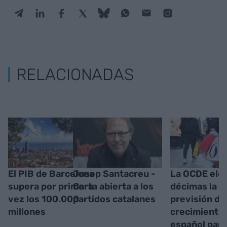
RELACIONADAS
El PIB de Barcelona
Josep Santacreu -
La OCDE elev
supera por primera
Carta abierta a los
décimas la
vez los 100.000
partidos catalanes
previsión de
millones
crecimiento 
español par