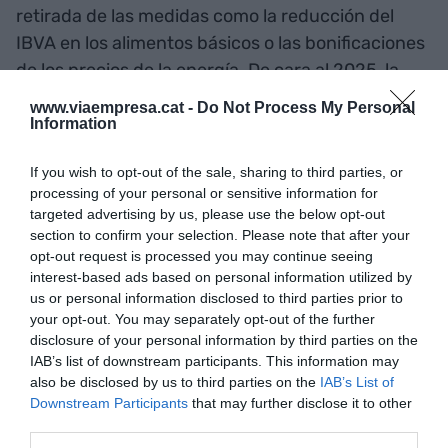
retirada de las medidas como la reducción del
IBVA en los alimentos básicos o las bonificaciones
de los precios de la energía. De cara al 2025, la
tasa todavía superaría el objetivo del 2% fijado por
www.viaempresa.cat -
Do Not Process My Personal
el BCE y se situaría en el 2,5%, de acuerdo con las
Information
previsiones de la Cambra.
If you wish to opt-out of the sale, sharing to third parties, or
processing of your personal or sensitive information for
"Ventana de oportunidad"
targeted advertising by us, please use the below opt-out
section to confirm your selection. Please note that after your
para negociar una mejora
opt-out request is processed you may continue seeing
interest-based ads based on personal information utilized by
de la financiación
us or personal information disclosed to third parties prior to
your opt-out. You may separately opt-out of the further
Por su parte, en la rueda de prensa para
disclosure of your personal information by third parties on the
IAB’s list of downstream participants. This information may
presentar el informe de coyuntura, el presidente
also be disclosed by us to third parties on the
IAB’s List of
de la Cambra de Comercio, Josep Santacreu, ha
Downstream Participants
that may further disclose it to other
explicado que las cámaras catalanas han
third parties.