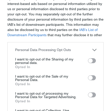
interest-based ads based on personal information utilized by
us or personal information disclosed to third parties prior to
La sequía actual nos enseña que frente a la crisis
your opt-out. You may separately opt-out of the further
disclosure of your personal information by third parties on the
climática no valen las políticas a corto plazo y
IAB’s list of downstream participants. This information may
posponer las inversiones en este reto tiene
also be disclosed by us to third parties on the
IAB’s List of
consecuencias. Y podemos citar más ejemplos. El
Downstream Participants
that may further disclose it to other
third parties.
porcentaje de la potencia de energía eléctrica
renovable en Catalunya se encuentra
Personal Data Processing Opt Outs
prácticamente estancado alrededor del 30%
I want to opt-out of the Sharing of my
mientras que en el conjunto del Estado es más del
personal data.
Opted In
doble, un 61%. Catalunya no debe ser autónoma
solo en términos fiscales sino también
I want to opt-out of the Sale of my
Personal Data.
medioambientales para poder cumplir con los
Opted In
objetivos de descarbonización. Y esto implica
I want to opt-out of processing my
necesariamente avanzar en dos frentes: la
Personal Data for Targeted Advertising.
anteriormente mencionada transición hídrica,
Opted In
basada en la autosuficiencia en la gestión del
I want to opt-out of Collection, Use,