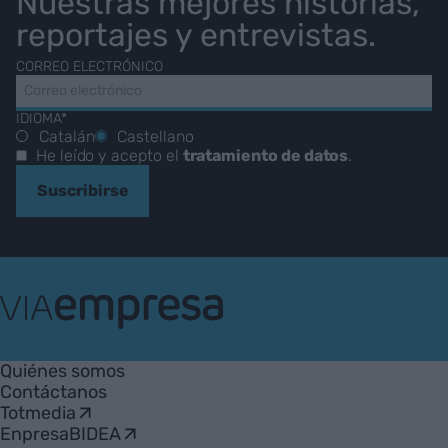
Nuestras mejores historias,
reportajes y entrevistas.
CORREO ELECTRÓNICO
IDIOMA*
Catalán
Castellano
He leído y acepto el
tratamiento de datos
.
Suscribirse
VIA
Empresa
Quiénes somos
Contáctanos
Totmedia
EnpresaBIDEA