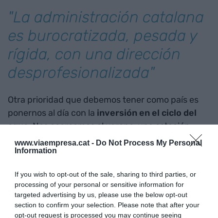
"La administración catalana
es burocratizada, pesada y
rígida, con una dirección
desprofesionalizada"
Otra prioridad que debemos tener como país es
ponernos al día con la
inversión en el ciclo del
agua
. Nos acercamos al verano, una estación
tradicionalmente poco lluviosa, y probablemente
www.viaempresa.cat -
Do Not Process My Personal
Information
entraremos en él aún con las cuencas internas en
fase de emergencia. Una situación que podríamos
If you wish to opt-out of the sale, sharing to third parties, or
haber evitado, o al menos mitigado, si no
processing of your personal or sensitive information for
hubiéramos perdido una década de inversiones
targeted advertising by us, please use the below opt-out
en medidas para hacer realidad la transición
section to confirm your selection. Please note that after your
opt-out request is processed you may continue seeing
hídrica.