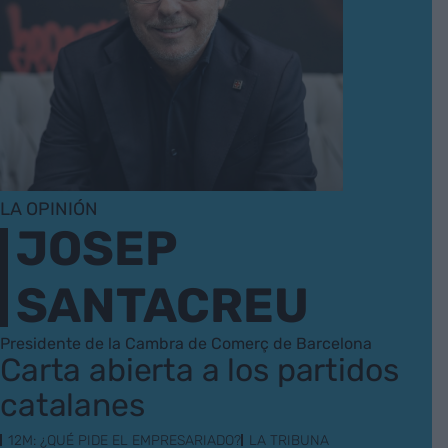
LA OPINIÓN
JOSEP
SANTACREU
Presidente de la Cambra de Comerç de Barcelona
Carta abierta a los partidos
catalanes
12M: ¿QUÉ PIDE EL EMPRESARIADO?
LA TRIBUNA