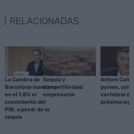
RELACIONADAS
La Cambra de
Sequía y
Antoni Cañet
Barcelona mantiene
competitividad
pymes, colu
en el 1,8% el
empresarial
vertebral de 
crecimiento del
próxima legi
PIB, a pesar de la
sequía