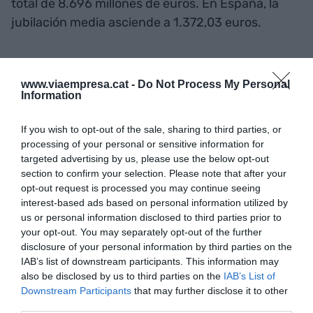
total de 8.696 millones de euros. En España, la
jubilación media asciende a 1.372,03 euros.
A pensiones de viudedad se destinaron 1.996,8
millones de euros, con un pago medio de 849,6
www.viaempresa.cat -
Do Not Process My Personal
Information
euros. El pago de pensiones por incapacidad
asciende a un total de 1.058,9 millones, con una
If you wish to opt-out of the sale, sharing to third parties, or
nómina media de 1.120,13 euros; la de orfandad
processing of your personal or sensitive information for
alcanza los 162,6 millones, con un pago mensual
targeted advertising by us, please use the below opt-out
section to confirm your selection. Please note that after your
medio de 477,18 euros; y, por último, la pensión a
opt-out request is processed you may continue seeing
favor de familiares cuesta en marzo un total de
interest-based ads based on personal information utilized by
31,3 millones, con 698,50 de media.
us or personal information disclosed to third parties prior to
your opt-out. You may separately opt-out of the further
disclosure of your personal information by third parties on the
IAB’s list of downstream participants. This information may
Añadir
VIA Empresa
como fuente preferida
also be disclosed by us to third parties on the
IAB’s List of
de Google de forma gratuita
Mantente informado con las últimas noticias de
Downstream Participants
that may further disclose it to other
actualidad
third parties.