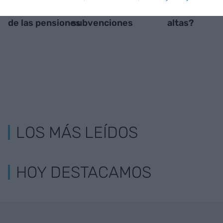
revuelta francesa
de estado para las
territorios 
de las pensiones
subvenciones
altas?
LOS MÁS LEÍDOS
HOY DESTACAMOS