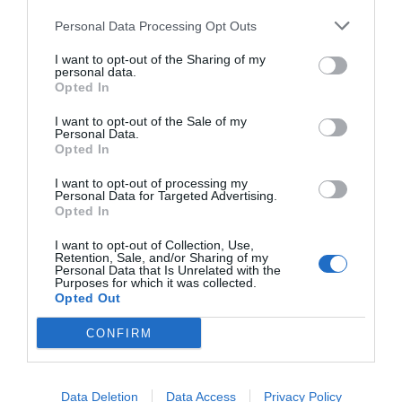
ACTIVAR AHORA
Personal Data Processing Opt Outs
I want to opt-out of the Sharing of my
personal data.
Opted In
I want to opt-out of the Sale of my
Personal Data.
Opted In
I want to opt-out of processing my
RELACIONADAS
Personal Data for Targeted Advertising.
Opted In
I want to opt-out of Collection, Use,
Retention, Sale, and/or Sharing of my
Personal Data that Is Unrelated with the
Purposes for which it was collected.
Opted Out
CONFIRM
5 claves para
Xavier Roig -
El mapa de l
entender la
¿Pensiones? Pacto
pensiones: 
Data Deletion
Data Access
Privacy Policy