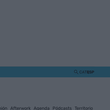
CAT
ESP
nión
Afterwork
Agenda
Pódcasts
Territorio