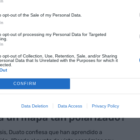
In
o opt-out of the Sale of my Personal Data.
azgo en compañías líderes
In
to opt-out of processing my Personal Data for Targeted
onda, los liderazgos de las grandes empresas
ing.
In
 compasivos e intuitivos. También hablan de
nticos, generosos, globales y decididos. ¿Pero
o opt-out of Collection, Use, Retention, Sale, and/or Sharing
ersonal Data that Is Unrelated with the Purposes for which it
er? El líder de Johnson & Johnson habla de
lected.
Out
lo y la CEO de Merck de no perder la “credibilidad”
do lo que dices debes hacerlo”. Y sobre todo: "para
CONFIRM
esitas mucha credibilidad, creer contigo y tener
Data Deletion
Data Access
Privacy Policy
a un mapa tan polarizado?
sis, Duato confiesa que han aprendido a