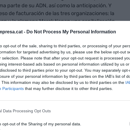
rma parte de su ADN, así como la anticipación. Y
so de facturación de las tres organizaciones: la
n y la alemana Merck tienen una capitalización
35. Y Seat conforma el 4% del PIB catalán, además
presa.cat -
Do Not Process My Personal Information
 una generación que ha crecido con el modelo 600.
to opt-out of the sale, sharing to third parties, or processing of your per
formation for targeted advertising by us, please use the below opt-out s
pañías? Aparte de grandes volúmenes de
r selection. Please note that after your opt-out request is processed y
mente, se caracterizan por haber superado varias
eing interest-based ads based on personal information utilized by us or
te de las multinacionales son "más lentas y
disclosed to third parties prior to your opt-out. You may separately opt-
losure of your personal information by third parties on the IAB’s list of
n tiempos de crisis muestran gran fortaleza y
. This information may also be disclosed by us to third parties on the
IA
a volatilidad de los últimos cinco años. Aquí se
Participants
that may further disclose it to other third parties.
los asistentes que “durante los 50 primeros años
, pero en los últimos cinco años todo: una
uctores, una guerra en Ucrania y problemas
l Data Processing Opt Outs
ne claro "el único riesgo es no tomar ningún riesgo".
 de tomar decisiones y, si no tomas ninguna, vas a
o opt-out of the Sharing of my personal data.