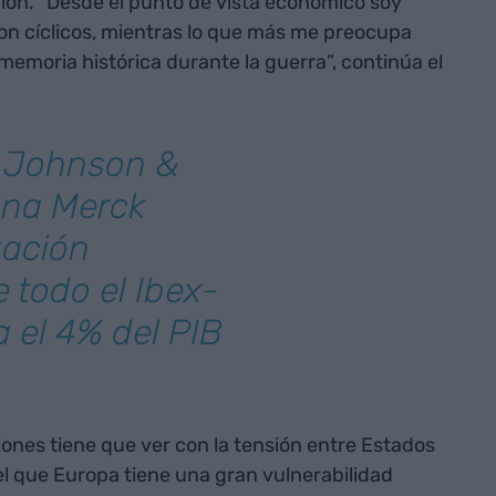
ión. “Desde el punto de vista económico soy
on cíclicos, mientras lo que más me preocupa
 memoria histórica durante la guerra”, continúa el
 Johnson &
ana Merck
zación
 todo el Ibex-
 el 4% del PIB
iones tiene que ver con la tensión entre Estados
l que Europa tiene una gran vulnerabilidad