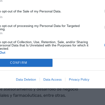
In
iación, división que liderará
Àlex d'Espona
. Con
o opt-out of the Sale of my Personal Data.
re orientar y acompañar las empresas en todos los
In
fondos. Hasta ahora, d'Espona ha ocupado la
to opt-out of processing my Personal Data for Targeted
ing.
iness Angels Network Catalunya.
In
o opt-out of Collection, Use, Retention, Sale, and/or Sharing
o director de relaciones institucionales del grupo
ersonal Data that Is Unrelated with the Purposes for which it
lected.
 Universidad Politécnica de Madrid y profesor
Out
nica de Catalunya, la carrera laboral de Pardo ha
CONFIRM
ra liderar un nuevo departamento de consultoría
Data Deletion
Data Access
Privacy Policy
izar en la multinacional francesa, el ejecutivo
de asesoramiento y desarrollo de negocio
iales y farmacéuticas, entre otras.