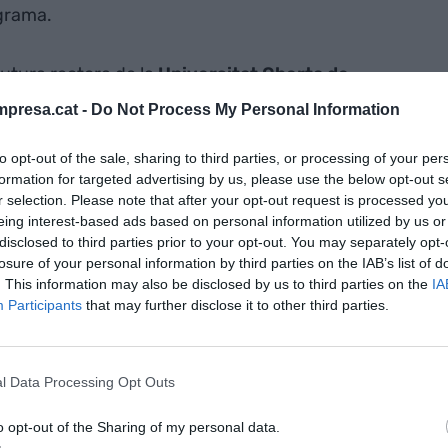
igrama.
utura rectora de la
Universitat Oberta de
ro universitario ha aprobado, por unanimidad, su
presa.cat -
Do Not Process My Personal Information
 aproximadamente en un mes, la Generalitat
to opt-out of the sale, sharing to third parties, or processing of your per
formation for targeted advertising by us, please use the below opt-out s
r selection. Please note that after your opt-out request is processed y
nternacional.
Jordi Torrent
, director de
eing interest-based ads based on personal information utilized by us or
ido designado como nuevo secretario general de la
disclosed to third parties prior to your opt-out. You may separately opt-
losure of your personal information by third parties on the IAB’s list of
rráneo. El nombramiento se ha validado en la
. This information may also be disclosed by us to third parties on the
IA
ado en Túnez.
Participants
that may further disclose it to other third parties.
ouis Vuitton
en la zona del Mediterráneo. El
a responsabilidad del negocio en España,
l Data Processing Opt Outs
l, entre otros países. Ingeniero informático por la
o opt-out of the Sharing of my personal data.
Alins también ha trabajado en CaixaBank y Tous.