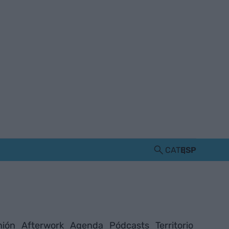
CAT
ESP
nión
Afterwork
Agenda
Pódcasts
Territorio