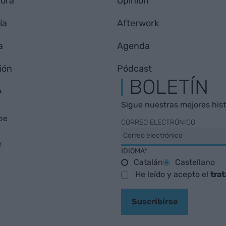
hora
Opinión
ía
Afterwork
a
Agenda
ión
Pódcast
A
BOLETÍN
Sigue nuestras mejores histo
be
CORREO ELECTRÓNICO
r
IDIOMA*
Catalán
Castellano
He leído y acepto el
tra
Suscribirse