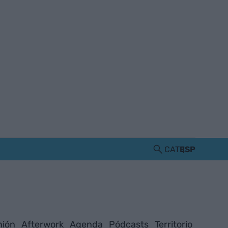
CAT
ESP
nión
Afterwork
Agenda
Pódcasts
Territorio