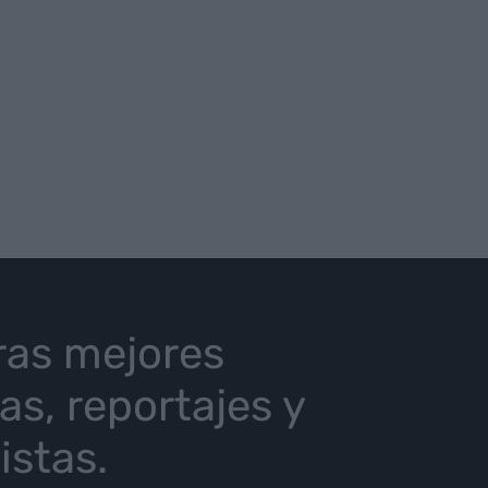
ras mejores
ias, reportajes y
istas.