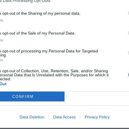
l Data Processing Opt Outs
a no volver. Según lo publicado, al menos uno de
oltado por miembros de seguridad fuera de las
o opt-out of the Sharing of my personal data.
In
an Francisco (California, Estados Unidos). Musk ha
 red asocial asegurando que "el pájaro [en
o opt-out of the Sale of my Personal Data.
a sido liberado".
In
to opt-out of processing my Personal Data for Targeted
ing.
In
r 28, 2022
o opt-out of Collection, Use, Retention, Sale, and/or Sharing
ersonal Data that Is Unrelated with the Purposes for which it
lected.
la compañía recibirán 54,20 dólares por cada
Out
opiedad del magnate, que ya ha anunciado sus
e moderación de contenido de la red social
CONFIRM
rande" de expresión", según ha recogido la cadena
Data Deletion
Data Access
Privacy Policy