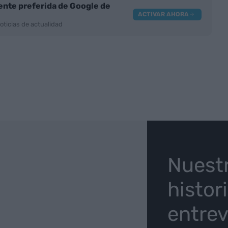
nte preferida de Google de
ACTIVAR AHORA
oticias de actualidad
O
Nuest
histor
entrev