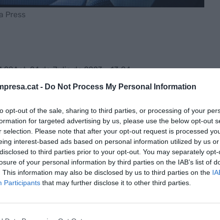
pa Press
1:28
Act. 24 de Julio de 2023 - 13:04
presa.cat -
Do Not Process My Personal Information
 el propietario de
Twitter
. Tras medio año de uno
to opt-out of the sale, sharing to third parties, or processing of your per
 y legales más importantes de la industria
formation for targeted advertising by us, please use the below opt-out s
r selection. Please note that after your opt-out request is processed y
 por 44.000 millones de dólares se ha cerrado
eing interest-based ads based on personal information utilized by us or
gún han avanzado numerosos medios
disclosed to third parties prior to your opt-out. You may separately opt-
ido una confirmación oficial por parte de la
losure of your personal information by third parties on the IAB’s list of
. This information may also be disclosed by us to third parties on the
IA
Participants
that may further disclose it to other third parties.
dir al consejero delegado,
Parag Agrawal
; el
la responsable jurídica,
Vijaya Gadde
, que han