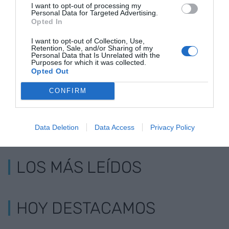
CCOO avisa: "Hay
Barcelona refuerza
18.358
I want to opt-out of processing my
Personal Data for Targeted Advertising.
un abuso de los
el asesoramiento a
trabajadores
Opted In
ERTE y se tendrá
trabajadores ante la
suman a los
que revisar"
oleada de ERTE
valencianos 
I want to opt-out of Collection, Use,
Retention, Sale, and/or Sharing of my
día
Personal Data that Is Unrelated with the
Purposes for which it was collected.
Opted Out
CONFIRM
Data Deletion
Data Access
Privacy Policy
LOS MÁS LEÍDOS
HOY DESTACAMOS