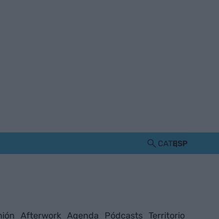
CAT
ESP
nión
Afterwork
Agenda
Pódcasts
Territorio