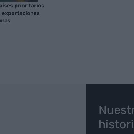
aíses prioritarios
s exportaciones
anas
O
Nuest
histor