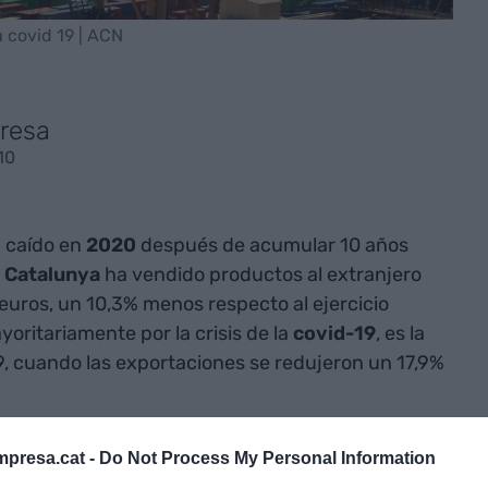
 covid 19 | ACN
resa
10
 caído en
2020
después de acumular 10 años
,
Catalunya
ha vendido productos al extranjero
 euros, un 10,3% menos respecto al ejercicio
oritariamente por la crisis de la
covid-19
, es la
 cuando las exportaciones se redujeron un 17,9%
rnes por el Ministerio de Industria, las ventas al
presa.cat -
Do Not Process My Personal Information
milares a las de 2016, cuando Catalunya exportó