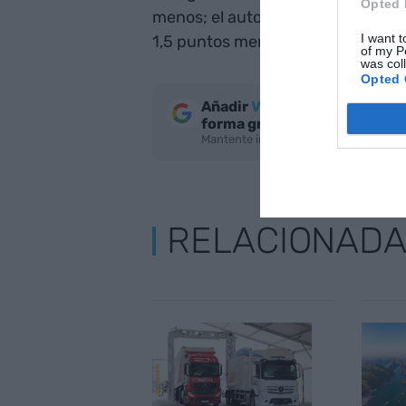
Opted 
menos; el automóvil, con dos pu
I want t
1,5 puntos menos.
of my P
was col
Opted 
Añadir
VIA Empresa
como fue
forma gratuita
Mantente informado con las últimas n
RELACIONAD