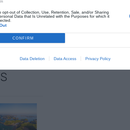
In
ntos menos; y las manufacturas de consumo, con
o opt-out of Collection, Use, Retention, Sale, and/or Sharing
ersonal Data that Is Unrelated with the Purposes for which it
lected.
Out
nte preferida de Google de
CONFIRM
ACTIVAR AHORA
oticias de actualidad
Data Deletion
Data Access
Privacy Policy
AS