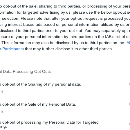
to opt-out of the sale, sharing to third parties, or processing of your per
esar de la caída del último año, Catalunya cerró el
formation for targeted advertising by us, please use the below opt-out s
e, las exportaciones crecieron un 6,5%, hasta los
r selection. Please note that after your opt-out request is processed y
eing interest-based ads based on personal information utilized by us or
disclosed to third parties prior to your opt-out. You may separately opt-
losure of your personal information by third parties on the IAB’s list of
 las exportaciones se han situado en los 274.597,5
. This information may also be disclosed by us to third parties on the
IA
14,7% en comparación a 2019. La principal
Participants
that may further disclose it to other third parties.
s ha sido en diciembre, cuando las ventas en
n 0,9% superiores que en el año pasado, mientras
6,5%.
l Data Processing Opt Outs
o opt-out of the Sharing of my personal data.
cio,
Xiana Méndez
, ha detallado que las cifras
In
uchos países europeos, pero inferiores a las de
9,7%). Las únicas contribuciones positivas de las
o opt-out of the Sale of my Personal Data.
imentación, bebidas y tabaco, que han aumentado
In
s que más han bajado son los productos
to opt-out of processing my Personal Data for Targeted
ing.
res puntos; los bienes de equipos, con 2,6 puntos