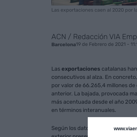
Las exportaciones caen al 2020 por la
ACN / Redacción VIA Emp
19 de Febrero de 2021 - 11:
Barcelona
Las
exportaciones
catalanas han
consecutivos al alza. En concreto
por valor de 66.265,4 millones de
anterior. La bajada, provocada may
más acentuada desde el año 2009,
en términos interanuales.
Según los datos publicados este vie
www.viaem
exterior presentan unas cifras si