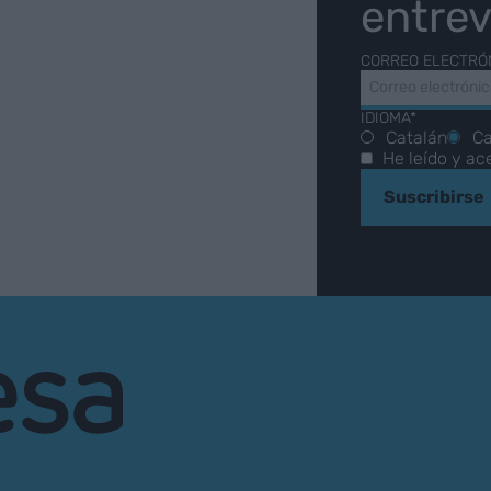
entrev
CORREO ELECTRÓ
IDIOMA*
Catalán
Ca
He leído y ac
Suscribirse