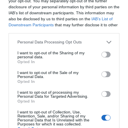
Logistics 4.0 Incubator,
your opt-out. You may separately opt-out of the further
disclosure of your personal information by third parties on the
Gansdolapp destaca "la
IAB’s list of downstream participants. This information may
also be disclosed by us to third parties on the
IAB’s List of
confianza en la marca,
Downstream Participants
that may further disclose it to other
puesto que al encontrarse
third parties.
detrás el Consorcio de la
Personal Data Processing Opt Outs
Zona Franca, se nos han
I want to opt-out of the Sharing of my
personal data.
Opted In
abierto puertas de forma
I want to opt-out of the Sale of my
rápida".
Personal Data.
Opted In
Confianza en la marca
I want to opt-out of processing my
Personal Data for Targeted Advertising.
Opted In
De su
presencia en el Logistics 4.0 Incubator,
I want to opt-out of Collection, Use,
Juan destaca "la confianza en la marca, puesto
Retention, Sale, and/or Sharing of my
Personal Data that Is Unrelated with the
que al encontrarse detrás el Consorcio de la Zona
Purposes for which it was collected.