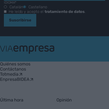
IDIOMA*
Catalán
Castellano
He leído y acepto el
tratamiento de datos
.
Suscribirse
VIA
Empresa
Quiénes somos
Contáctanos
Totmedia
EnpresaBIDEA
Última hora
Opinión