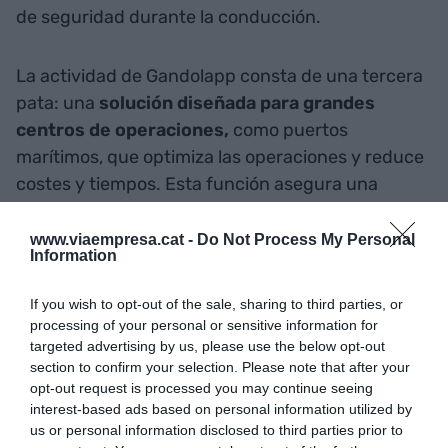
de seguridad durante la conducción.
La actividad de Gandolapp consta de una tercera
pata: una
solución diseñada para grandes
centros de operaciones,
como puertos
marítimos, que optimiza las operaciones y reduce
costes y tiempos. Esta función asegura una
coordinación eficiente entre los camiones y las
operaciones portuarias, mejorando la
www.viaempresa.cat -
Do Not Process My Personal
Information
predictibilidad y la eficiencia, al eliminar
movimientos improductivos en puertos y
If you wish to opt-out of the sale, sharing to third parties, or
evitando picos en los flujos de entrada de
processing of your personal or sensitive information for
camiones.
targeted advertising by us, please use the below opt-out
section to confirm your selection. Please note that after your
opt-out request is processed you may continue seeing
De su presencia en el
interest-based ads based on personal information utilized by
us or personal information disclosed to third parties prior to