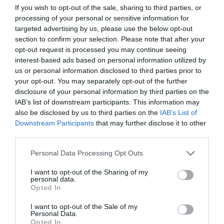
ha coincidido en que “el banco tiene ante sí una
If you wish to opt-out of the sale, sharing to third parties, or
oportunidad única y diferencial para continuar
processing of your personal or sensitive information for
con el crecimiento sano y la historia de éxito,
targeted advertising by us, please use the below opt-out
section to confirm your selection. Please note that after your
especialmente en el segmento de las pymes y las
opt-out request is processed you may continue seeing
empresas, nuestra joya de la corona”.
interest-based ads based on personal information utilized by
us or personal information disclosed to third parties prior to
your opt-out. You may separately opt-out of the further
Durante la Convención de la Dirección Territorial
disclosure of your personal information by third parties on the
de Catalunya, celebrada en Barcelona, el director
IAB’s list of downstream participants. This information may
territorial,
Xavier Comerma
, ha puesto en valor a
also be disclosed by us to third parties on the
IAB’s List of
Downstream Participants
that may further disclose it to other
los profesionales que forman parte de la entidad
third parties.
porque asegura “nuestro equipo es nuestro
motor, un equipo centrado y comprometido que
Personal Data Processing Opt Outs
ha demostrado continuamente su extraordinaria
I want to opt-out of the Sharing of my
capacidad de ejecución”. “Banc Sabadell tiene un
personal data.
Opted In
gran futuro, estamos preparados para ser el
mejor banco de España pero también el mejor de
I want to opt-out of the Sale of my
Personal Data.
Catalunya”, ha finalizado Comerma.
Opted In