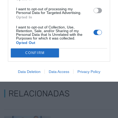
I want to opt-out of processing my
Personal Data for Targeted Advertising.
Añadir
VIA Empresa
como fuente preferida
Opted In
de Google de forma gratuita
Mantente informado con las últimas noticias de
I want to opt-out of Collection, Use,
actualidad
Retention, Sale, and/or Sharing of my
Personal Data that Is Unrelated with the
ACTIVAR AHORA
Purposes for which it was collected.
Opted Out
CONFIRM
Data Deletion
Data Access
Privacy Policy
RELACIONADAS