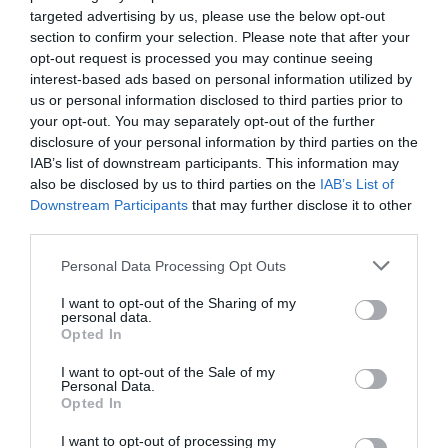
targeted advertising by us, please use the below opt-out
section to confirm your selection. Please note that after your
opt-out request is processed you may continue seeing
interest-based ads based on personal information utilized by
us or personal information disclosed to third parties prior to
your opt-out. You may separately opt-out of the further
disclosure of your personal information by third parties on the
IAB’s list of downstream participants. This information may
also be disclosed by us to third parties on the
IAB’s List of
RELACIONADAS
Downstream Participants
that may further disclose it to other
third parties.
Personal Data Processing Opt Outs
I want to opt-out of the Sharing of my
personal data.
Opted In
I want to opt-out of the Sale of my
Personal Data.
¿Ibex-35 o Ibex-
El Ibex-35 supera
El freno al ra
Opted In
50?
por primera vez en
bancario del
I want to opt-out of processing my
la historia los
35: por qué 