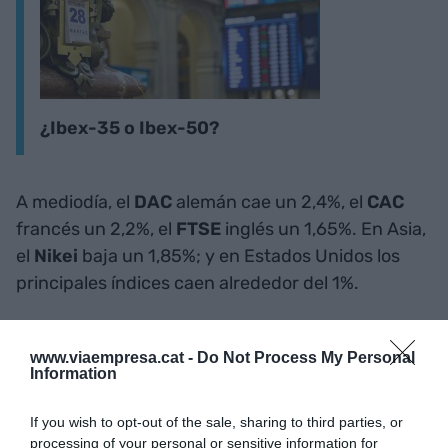
¿Ibex-35 o Ibex-50?
A mediodía, el
DAC
alemán cae un 2,4%, el
CAC
francés un 2,2%, el
FTSE
inglés un 1,65%. En Asia,
el
Nikei
baja un 1,85%; y en Estados Unidos los
principales índices caen alrededor del 1%.
Añadir
VIA Empresa
como fuente preferida
www.viaempresa.cat -
Do Not Process My Personal
de Google de forma gratuita
Information
Mantente informado con las últimas noticias de
actualidad
If you wish to opt-out of the sale, sharing to third parties, or
ACTIVAR AHORA
processing of your personal or sensitive information for