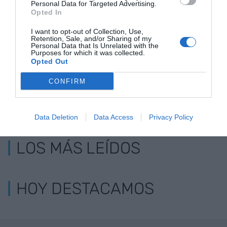
Personal Data for Targeted Advertising.
19.000 puntos
es igual de r
Opted In
pero más
I want to opt-out of Collection, Use,
predecible
Retention, Sale, and/or Sharing of my
Personal Data that Is Unrelated with the
Purposes for which it was collected.
Opted Out
CONFIRM
Data Deletion
Data Access
Privacy Policy
LOS MÁS LEÍDOS
HOY DESTACAMOS