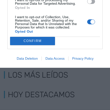
Personal Data for Targeted Advertising.
RELACIONADAS
Opted In
I want to opt-out of Collection, Use,
Retention, Sale, and/or Sharing of my
Personal Data that Is Unrelated with the
Purposes for which it was collected.
Opted Out
CONFIRM
Data Deletion
Data Access
Privacy Policy
LOS MÁS LEÍDOS
HOY DESTACAMOS