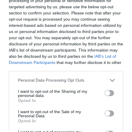
processing of your personal or sensitive information for
targeted advertising by us, please use the below opt-out
En cuanto a la tasa interanual, Lleida también
section to confirm your selection. Please note that after your
opt-out request is processed you may continue seeing
encabeza el ranking con un 2,1%, seguida por
interest-based ads based on personal information utilized by
Barcelona, con un 1,7%, Girona (1,6%) y Tarragona
us or personal information disclosed to third parties prior to
(1,4%).
your opt-out. You may separately opt-out of the further
disclosure of your personal information by third parties on the
IAB’s list of downstream participants. This information may
also be disclosed by us to third parties on the
IAB’s List of
Añadir
VIA Empresa
como fuente preferida
de Google de forma gratuita
Downstream Participants
that may further disclose it to other
Mantente informado con las últimas noticias de
third parties.
actualidad
ACTIVAR AHORA
Personal Data Processing Opt Outs
I want to opt-out of the Sharing of my
personal data.
Opted In
I want to opt-out of the Sale of my
Personal Data.
Opted In
I want to opt-out of processing my