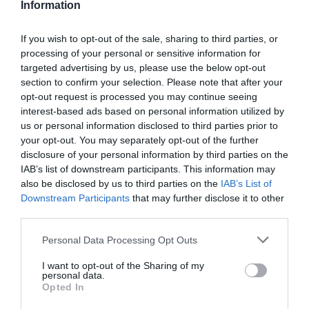
Information
"El liderazgo de las mujeres tiende a priorizar la
humanidad y los valores, y esto no lo podemos
If you wish to opt-out of the sale, sharing to third parties, or
perder, no podemos dejar de pensar en el
processing of your personal or sensitive information for
targeted advertising by us, please use the below opt-out
progreso colectivo", ha recalcado
Mercè Conesa
,
section to confirm your selection. Please note that after your
presidenta del Port de Barcelona.
opt-out request is processed you may continue seeing
interest-based ads based on personal information utilized by
us or personal information disclosed to third parties prior to
Y aunque no lo parezca, una de las conclusiones
your opt-out. You may separately opt-out of the further
es que la digitalización y la robotitzación pueden
disclosure of your personal information by third parties on the
ayudar a humanizar la empresa y la economía, tal
IAB’s list of downstream participants. This information may
also be disclosed by us to third parties on the
IAB’s List of
como ha destacado
Mireia Estertor
,
Downstream Participants
that may further disclose it to other
vicepresidenta y directora de Digital HR Incipy:
third parties.
"La tecnología nos hará más humanos porque
Personal Data Processing Opt Outs
valoraremos más las aptitudes que no tienen los
robots, como la empatía".
I want to opt-out of the Sharing of my
personal data.
Opted In
Àngels Chacón: "No nos