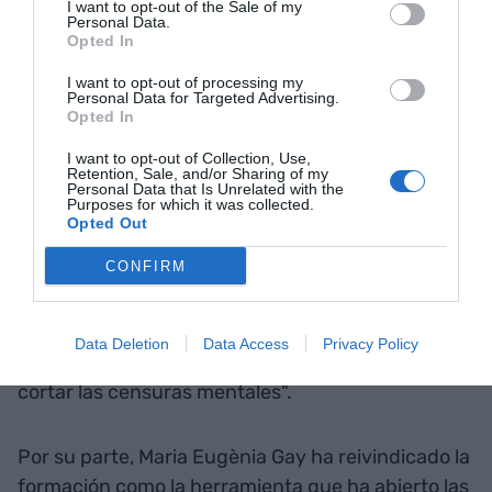
I want to opt-out of the Sale of my
Personal Data.
ponemos límites, podemos
Opted In
llegar donde nos
I want to opt-out of processing my
Personal Data for Targeted Advertising.
proponemos"
Opted In
I want to opt-out of Collection, Use,
Retention, Sale, and/or Sharing of my
"No nos ponemos límites, podemos llegar donde
Personal Data that Is Unrelated with the
Purposes for which it was collected.
nos proponemos", ha enfatizado Chacón, que ha
Opted Out
animado a "no dejarse intimidar" a pesar de los
CONFIRM
"muchos obstáculos" que haya en el camino. Y
uno de los obstáculos, especialmente para las
niñas, es la "falta de referentes" en quien verse:
Data Deletion
Data Access
Privacy Policy
"Nosotras tenemos que intentar ser referentes y
cortar las censuras mentales".
Por su parte, Maria Eugènia Gay ha reivindicado la
formación como la herramienta que ha abierto las