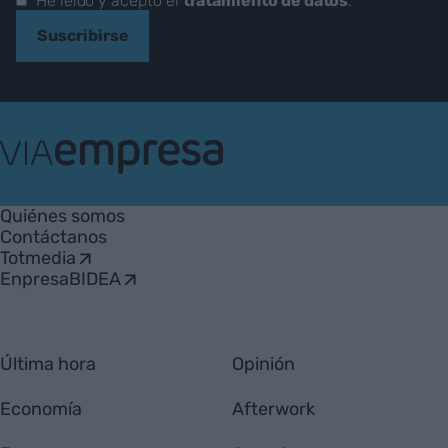
He leído y acepto el
tratamiento de datos
.
Suscribirse
VIA
Empresa
Quiénes somos
Contáctanos
Totmedia
EnpresaBIDEA
Última hora
Opinión
Economía
Afterwork