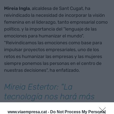
Mireia Ingla
, alcaldesa de Sant Cugat, ha
reivindicado la necesidad de incorporar la visión
femenina en el liderazgo, tanto empresarial como
político, y la importancia del "lenguaje de las
emociones para humanizar el mundo".
"Reivindicamos las emociones como base para
impulsar proyectos empresariales, uno de los
retos es humanizar las empresas y las mujeres
siempre ponemos las personas en el centro de
nuestras decisiones", ha enfatizado.
Mireia Estertor: "La
tecnología nos hará más
humanos"
www.viaempresa.cat -
Do Not Process My Personal