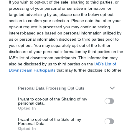
If you wish to opt-out of the sale, sharing to third parties, or
processing of your personal or sensitive information for
"En un contexto económico tan incierto, todos
targeted advertising by us, please use the below opt-out
nos hemos vuelto muy exigentes con los servicios
section to confirm your selection. Please note that after your
y productos que contratamos, y los servicios
opt-out request is processed you may continue seeing
interest-based ads based on personal information utilized by
bancarios no son una excepción" ha apuntado
us or personal information disclosed to third parties prior to
Mónica Correia
, CEO de Nickel España, quien
your opt-out. You may separately opt-out of the further
también ha añadido que "es evidente que la
disclosure of your personal information by third parties on the
población catalana reclama lo mejor de dos
IAB’s list of downstream participants. This information may
also be disclosed by us to third parties on the
IAB’s List of
mundos: el digital y el presencial".
Downstream Participants
that may further disclose it to other
third parties.
Correia: "Es evidente que la
Personal Data Processing Opt Outs
población catalana reclama
I want to opt-out of the Sharing of my
personal data.
lo mejor de dos mundos: el
Opted In
digital y el presencial"
I want to opt-out of the Sale of my
Personal Data.
Opted In