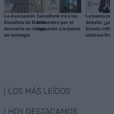
La Asociación
CaixaBank irá a los
La banca púb
Española de Banca
tribunales por el
debate: ¿pue
descarta un riesgo
impuesto a la banca
Estado influi
de contagio
sistema fina
LOS MÁS LEÍDOS
HOY DESTACAMOS