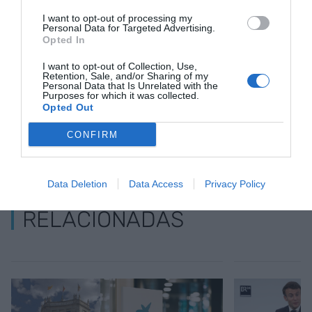
Añadir
VIA Empresa
como fuente preferida
I want to opt-out of processing my
Personal Data for Targeted Advertising.
de Google de forma gratuita
Opted In
Mantente informado con las últimas noticias de
actualidad
ACTIVAR AHORA
I want to opt-out of Collection, Use,
Retention, Sale, and/or Sharing of my
Personal Data that Is Unrelated with the
Purposes for which it was collected.
Opted Out
CONFIRM
Data Deletion
Data Access
Privacy Policy
RELACIONADAS